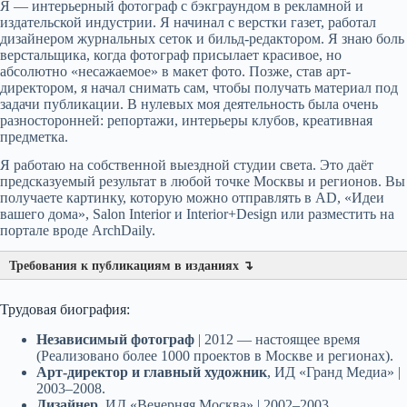
Я — интерьерный
фотограф с бэкграундом в рекламной и
издательской индустрии. Я начинал с верстки газет, работал
дизайнером журнальных сеток и бильд-редактором. Я знаю боль
верстальщика, когда фотограф присылает красивое, но
абсолютно «несажаемое» в макет фото. Позже, став арт-
директором, я начал снимать сам, чтобы получать материал под
задачи публикации. В нулевых моя деятельность была очень
разносторонней: репортажи, интерьеры клубов, креативная
предметка.
Я работаю на собственной выездной студии света. Это даёт
предсказуемый результат в любой точке Москвы и регионов. Вы
получаете картинку, которую можно отправлять в AD, «Идеи
вашего дома», Salon Interior и Interior+Design или разместить на
портале вроде ArchDaily.
Требования к публикациям в изданиях ↴
Трудовая биография:
Независимый фотограф
| 2012 — настоящее время
(Реализовано более 1000 проектов в Москве и регионах).
Арт-директор и главный художник
, ИД «Гранд Медиа» |
2003–2008.
Дизайнер
, ИД «Вечерняя Москва» | 2002–2003.