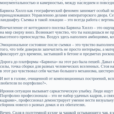
монументальностью и камерностью, между наследием и повседн
Барвиха Хиллз как географический феномен занимает особый хо
принадлежавших Управлению делами императорского двора. Се
ландшафту. Съемка в такой локации – это всегда работа с верти
Впечатление от коттеджного поселка Барвиха Хиллз – это ощу
на мир сверху вниз. Возникает чувство, что ты находишься не 
высотного превосходства. Воздух здесь наполнен амбициями, ко
Эмоциональное состояние после съемки – это чувство выполнен
того, что тебе доверили запечатлеть не просто интерьеры, а ма
фиксирует дух времени, застывший в бетоне и предметах роско
Дорога до платформы «Барвиха» на этот раз была пешей. Давал с
силы, точка сборки для разных человеческих вселенных. Стоя н
в этот раз чувствовал себя частью большого механизма, шестере
И вот в голове, очищенной от композиционных построений, всп
любителя по портфолио?».
Ирония ситуации вызывает саркастическую улыбку. Люди ищут в
Портфолио профессионала – это не набор удачных кадров, а связ
кадрами», профессионал демонстрирует умение вести визуальную
сборник новелл о разных домах и их обитателях.
Вечер. Сидя в полутемной кухне за чашкой остывающего чая, я 