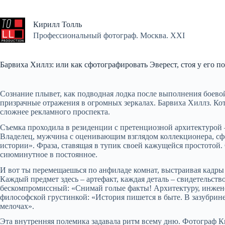
Перейти
к
сути
Кирилл Толль
Профессиональный фотограф. Москва. XXI
Барвиха Хиллз: или как сфотографировать Эверест, стоя у его 
Сознание плывет, как подводная лодка после выполнения боевой
призрачные отражения в огромных зеркалах. Барвиха Хиллз. Ко
сложнее рекламного проспекта.
Съемка проходила в резиденции с претенциозной архитектурой 
Владелец, мужчина с оценивающим взглядом коллекционера, сф
истории». Фраза, ставящая в тупик своей кажущейся простотой. 
сиюминутное в постоянное.
И вот ты перемещаешься по анфиладе комнат, выстраивая кадры т
Каждый предмет здесь – артефакт, каждая деталь – свидетельств
бескомпромиссный: «Снимай голые факты! Архитектуру, инженери
философской грустинкой: «История пишется в быте. В зазубрине
мелочах».
Эта внутренняя полемика задавала ритм всему дню. Фотограф К