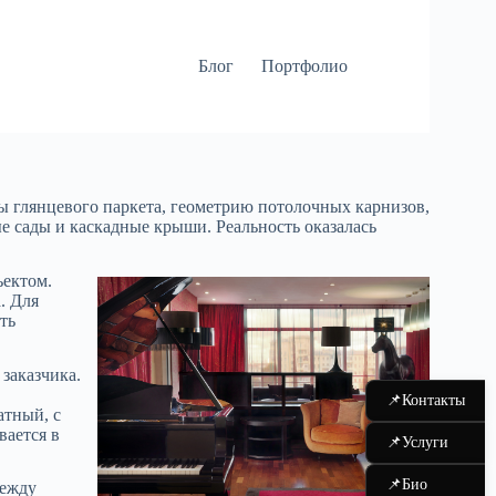
Блог
Портфолио
ы глянцевого паркета, геометрию потолочных карнизов,
е сады и каскадные крыши. Реальность оказалась
ъектом.
. Для
ть
 заказчика.
📌
Контакты
атный, с
вается в
📌
Услуги
📌
Био
между