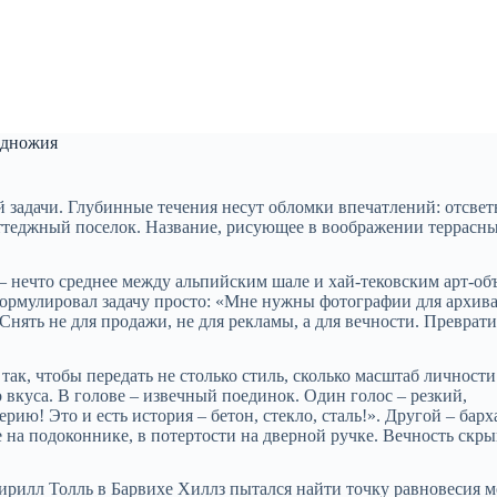
подножия
 задачи. Глубинные течения несут обломки впечатлений: отсвет
ттеджный поселок. Название, рисующее в воображении террасны
– нечто среднее между альпийским шале и хай-тековским арт-об
ормулировал задачу просто: «Мне нужны фотографии для архива
Снять не для продажи, не для рекламы, а для вечности. Преврати
ак, чтобы передать не столько стиль, сколько масштаб личности
о вкуса. В голове – извечный поединок. Один голос – резкий,
ю! Это и есть история – бетон, стекло, сталь!». Другой – барх
 на подоконнике, в потертости на дверной ручке. Вечность скры
ирилл Толль в Барвихе Хиллз пытался найти точку равновесия 