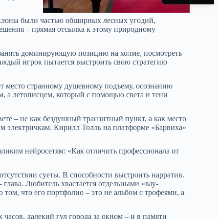
склоны были частью обширных лесных угодий,
ешения – прямая отсылка к этому природному
 занять доминирующую позицию на холме, посмотреть
 каждый игрок пытается выстроить свою стратегию
ет место странному душевному подъему, осознанию
м, а летописцем, который с помощью света и тени
вете – не как бездушный транзитный пункт, а как место
оим электричкам. Кирилл Толль на платформе «Барвиха»
зликим нейросетям: «Как отличить профессионала от
отсутствии суеты. В способности выстроить нарратив.
– глава. Любитель хвастается отдельными «вау-
том, что его портфолио – это не альбом с трофеями, а
часов, далекий гул города за окном – и в памяти