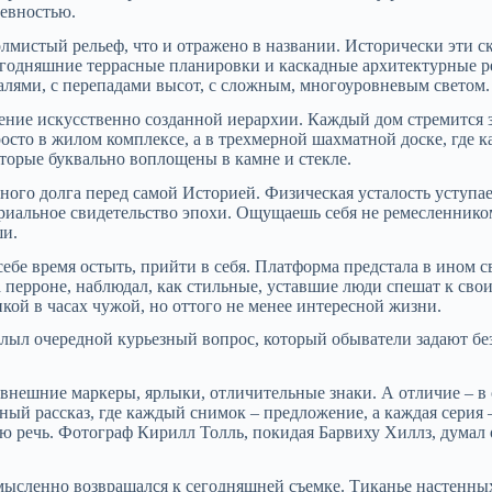
евностью.
лмистый рельеф, что и отражено в названии. Исторически эти 
годняшние террасные планировки и каскадные архитектурные р
калями, с перепадами высот, с сложным, многоуровневым светом.
щение искусственно созданной иерархии. Каждый дом стремится
просто в жилом комплексе, а в трехмерной шахматной доске, где
торые буквально воплощены в камне и стекле.
ного долга перед самой Историей. Физическая усталость уступа
териальное свидетельство эпохи. Ощущаешь себя не ремесленнико
ши.
ебе время остыть, прийти в себя. Платформа предстала в ином с
а перроне, наблюдал, как стильные, уставшие люди спешат к св
нкой в часах чужой, но оттого не менее интересной жизни.
лыл очередной курьезный вопрос, который обыватели задают бе
нешние маркеры, ярлыки, отличительные знаки. А отличие – в 
ный рассказ, где каждый снимок – предложение, а каждая серия 
 речь. Фотограф Кирилл Толль, покидая Барвиху Хиллз, думал о 
мысленно возвращался к сегодняшней съемке. Тиканье настенных 