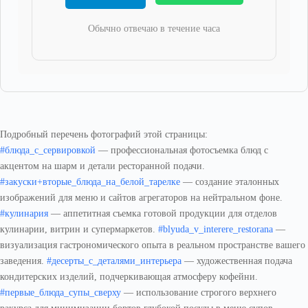
Обычно отвечаю в течение часа
Подробный перечень фотографий этой страницы:
#блюда_с_сервировкой
— профессиональная фотосъемка блюд с
акцентом на шарм и детали ресторанной подачи.
#закуски+вторые_блюда_на_белой_тарелке
— создание эталонных
изображений для меню и сайтов агрегаторов на нейтральном фоне.
#кулинария
— аппетитная съемка готовой продукции для отделов
кулинарии, витрин и супермаркетов.
#blyuda_v_interere_restorana
—
визуализация гастрономического опыта в реальном пространстве вашего
заведения.
#десерты_с_деталями_интерьера
— художественная подача
кондитерских изделий, подчеркивающая атмосферу кофейни.
#первые_блюда_супы_сверху
— использование строгого верхнего
ракурса для минимизации бортов глубокой посуды в меню супов.