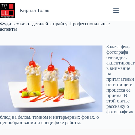
Перейти
к
Кирилл Толль
сути
Фуд-съемка: от деталей к прайсу. Профессиональные
аспекты
Задача фуд-
фотографа
очевидна:
акцентироват
ь внимание
на
притягательн
ости пищи и
процесса её
приема. В
этой статье
расскажу о
фотографиях
блюд на белом, темном и интерьерных фонах, о
ценообразовании и специфике работы.