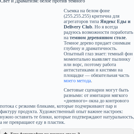
Свет и Драматизм: белое против темного
Съемка на белом фоне
(255.255.255) критична для
агрегаторов типа
Яндекс Еды и
Delivery Club
. Но я всегда
радуюсь возможности поработать
на
темном деревянном столе
.
Темное дерево придает снимкам
глубину и драматичность.
Опытный глаз знает: темный фон
моментально выявляет пылинку
или ворс, поэтому работа
антистатиками и кистями на
площадке — обязательная часть
моего метода
.
Световые сценарии могут быть
разными: от имитации мягкого
«дневного» окна до контрового
потока с резкими бликами, которые подчеркивают пар и
фактуру продукта. Художественный опыт важнее настроек:
нужно оставить те блики, которые подтверждают натуральность,
а не превращают еду в пластик.