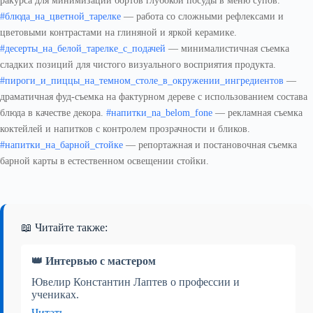
#блюда_на_цветной_тарелке
— работа со сложными рефлексами и
цветовыми контрастами на глиняной и яркой керамике.
#десерты_на_белой_тарелке_с_подачей
— минималистичная съемка
сладких позиций для чистого визуального восприятия продукта.
#пироги_и_пиццы_на_темном_столе_в_окружении_ингредиентов
—
драматичная фуд-съемка на фактурном дереве с использованием состава
блюда в качестве декора.
#напитки_na_belom_fone
— рекламная съемка
коктейлей и напитков с контролем прозрачности и бликов.
#напитки_на_барной_стойке
— репортажная и постановочная съемка
барной карты в естественном освещении стойки.
📖 Читайте также:
👑 Интервью с мастером
Ювелир Константин Лаптев о профессии и
учениках.
Читать →