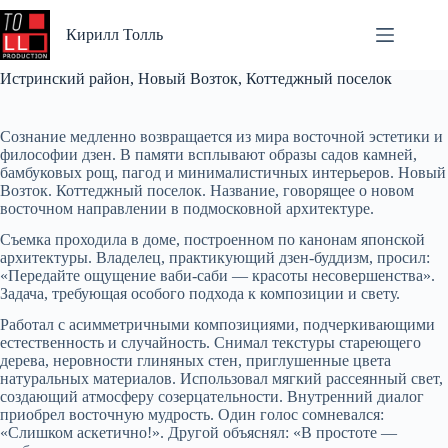
Перейти
к
Кирилл Толль
сути
Истринский район, Новый Возток, Коттеджный поселок
Сознание медленно возвращается из мира восточной эстетики и
философии дзен. В памяти всплывают образы садов камней,
бамбуковых рощ, пагод и минималистичных интерьеров. Новый
Возток. Коттеджный поселок. Название, говорящее о новом
восточном направлении в подмосковной архитектуре.
Съемка проходила в доме, построенном по канонам японской
архитектуры. Владелец, практикующий дзен-буддизм, просил:
«Передайте ощущение ваби-саби — красоты несовершенства».
Задача, требующая особого подхода к композиции и свету.
Работал с асимметричными композициями, подчеркивающими
естественность и случайность. Снимал текстуры стареющего
дерева, неровности глиняных стен, приглушенные цвета
натуральных материалов. Использовал мягкий рассеянный свет,
создающий атмосферу созерцательности. Внутренний диалог
приобрел восточную мудрость. Один голос сомневался:
«Слишком аскетично!». Другой объяснял: «В простоте —