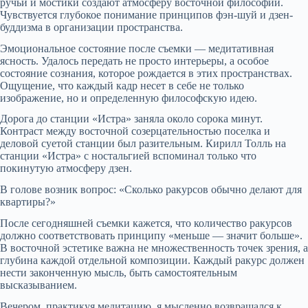
ручьи и мостики создают атмосферу восточной философии.
Чувствуется глубокое понимание принципов фэн-шуй и дзен-
буддизма в организации пространства.
Эмоциональное состояние после съемки — медитативная
ясность. Удалось передать не просто интерьеры, а особое
состояние сознания, которое рождается в этих пространствах.
Ощущение, что каждый кадр несет в себе не только
изображение, но и определенную философскую идею.
Дорога до станции «Истра» заняла около сорока минут.
Контраст между восточной созерцательностью поселка и
деловой суетой станции был разительным. Кирилл Толль на
станции «Истра» с ностальгией вспоминал только что
покинутую атмосферу дзен.
В голове возник вопрос: «Сколько ракурсов обычно делают для
квартиры?»
После сегодняшней съемки кажется, что количество ракурсов
должно соответствовать принципу «меньше — значит больше».
В восточной эстетике важна не множественность точек зрения, а
глубина каждой отдельной композиции. Каждый ракурс должен
нести законченную мысль, быть самостоятельным
высказыванием.
Вечером, практикуя медитацию, я мысленно возвращался к