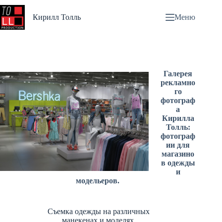
Перейти
к
Кирилл Толль
Меню
сути
Галерея
рекламно
го
фотограф
а
Кирилла
Толль:
фотограф
ии для
магазино
в одежды
и
модельеров.
Съемка одежды на различных
манекенах и моделях