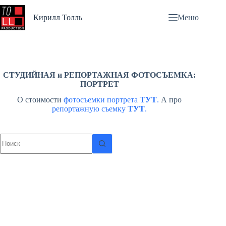
Перейти
к
Кирилл Толль
Меню
сути
СТУДИЙНАЯ и РЕПОРТАЖНАЯ ФОТОСЪЕМКА:
ПОРТРЕТ
О стоимости
фотосъемки портрета
ТУТ
.
А про
репортажную съемку
ТУТ
.
Ничего
не
найдено