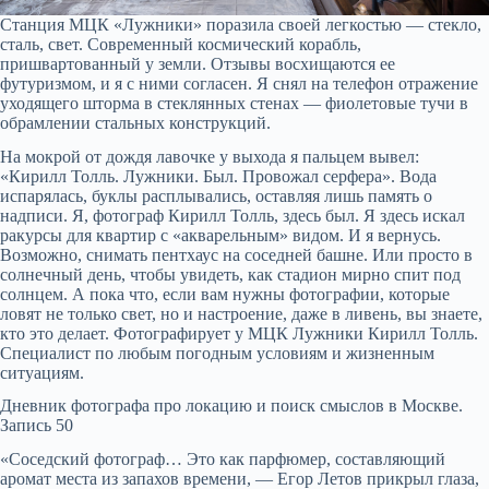
Станция МЦК «Лужники» поразила своей легкостью — стекло,
сталь, свет. Современный космический корабль,
пришвартованный у земли. Отзывы восхищаются ее
футуризмом, и я с ними согласен. Я снял на телефон отражение
уходящего шторма в стеклянных стенах — фиолетовые тучи в
обрамлении стальных конструкций.
На мокрой от дождя лавочке у выхода я пальцем вывел:
«Кирилл Толль. Лужники. Был. Провожал серфера». Вода
испарялась, буклы расплывались, оставляя лишь память о
надписи. Я, фотограф Кирилл Толль, здесь был. Я здесь искал
ракурсы для квартир с «акварельным» видом. И я вернусь.
Возможно, снимать пентхаус на соседней башне. Или просто в
солнечный день, чтобы увидеть, как стадион мирно спит под
солнцем. А пока что, если вам нужны фотографии, которые
ловят не только свет, но и настроение, даже в ливень, вы знаете,
кто это делает. Фотографирует у МЦК Лужники Кирилл Толль.
Специалист по любым погодным условиям и жизненным
ситуациям.
Дневник фотографа про локацию и поиск смыслов в Москве.
Запись 50
«Соседский фотограф… Это как парфюмер, составляющий
аромат места из запахов времени, — Егор Летов прикрыл глаза,