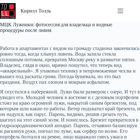
Перейти
к
Кирилл Толль
сути
МЦК Лужники: фотосессия для владельца и водные
процедуры после ливня
Работа в апартаментах с видом на громаду стадиона закончилась
ровно тогда, когда хлынул ливень. Вода залила стекла
сплошным потоком, превратив Москву-реку в размытое пятно.
Владелец, глядя в окно, мрачно пошутил, что теперь вид
«акварельный». Я упаковал технику в непромокаемые чехлы и
вышел под раскаты грома. Погода бушевала, но это был
праздник. Воздух пах озоном и мокрым асфальтом.
Я спустился к набережной. Лужи были размером с озеро. И тут я
увидел его. Молодой человек в костюме и с деловым портфелем
стоял на краю огромной лужи, накрытой синим брезентом, под
которым шли какие-то работы. Ветер подхватил край брезента, и
он надулся, как парус. Парень, видимо, решив срезать путь,
шагнул на этот синий холм. И понеслось. Брезент превратился в
гидроаэродинамический аппарат. Парень, отчаянно балансируя
и раскинув руки, поехал по луже, как серфер по волне. Его
портфель болтался на ремне, лицо выражало смесь ужаса и