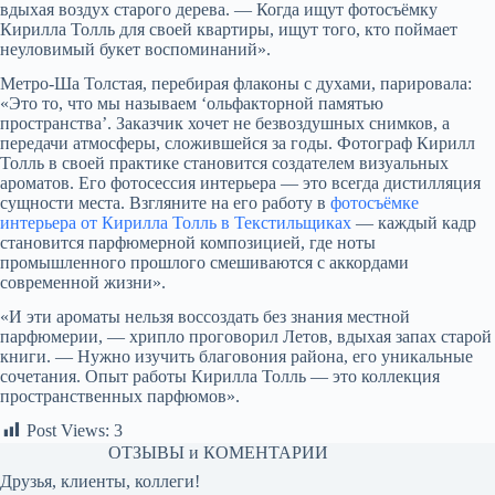
вдыхая воздух старого дерева. — Когда ищут фотосъёмку
Кирилла Толль для своей квартиры, ищут того, кто поймает
неуловимый букет воспоминаний».
Метро-Ша Толстая, перебирая флаконы с духами, парировала:
«Это то, что мы называем ‘ольфакторной памятью
пространства’. Заказчик хочет не безвоздушных снимков, а
передачи атмосферы, сложившейся за годы. Фотограф Кирилл
Толль в своей практике становится создателем визуальных
ароматов. Его фотосессия интерьера — это всегда дистилляция
сущности места. Взгляните на его работу в
фотосъёмке
интерьера от Кирилла Толль в Текстильщиках
— каждый кадр
становится парфюмерной композицией, где ноты
промышленного прошлого смешиваются с аккордами
современной жизни».
«И эти ароматы нельзя воссоздать без знания местной
парфюмерии, — хрипло проговорил Летов, вдыхая запах старой
книги. — Нужно изучить благовония района, его уникальные
сочетания. Опыт работы Кирилла Толль — это коллекция
пространственных парфюмов».
Post Views:
3
ОТЗЫВЫ и КОМЕНТАРИИ
Друзья, клиенты, коллеги!