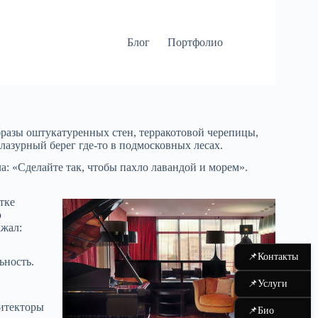
Блог
Портфолио
разы оштукатуренных стен, терракотовой черепицы,
азурный берег где-то в подмосковных лесах.
а: «Сделайте так, чтобы пахло лавандой и морем».
тке
ю
ажал:
📌
Контакты
ьность.
📌
Услуги
хитекторы
📌
Био