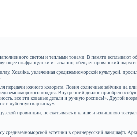
наполненного светом и теплыми тонами. В памяти всплывают об
вучащее по-французски изысканно, обещает прованский шарм и л
ллу. Хозяйка, увлеченная средиземноморской культурой, просил
.
для передачи южного колорита. Ловил солнечные зайчики на пли
 средиземноморского полдня. Внутренний диалог приобрел особу
ность, все эти кованые детали и ручную роспись!». Другой возр
анс в лубочную картинку».
цузской провинции, не скатываясь в клише и излишнюю театрал
осу средиземноморской эстетики в среднерусский ландшафт. Ар