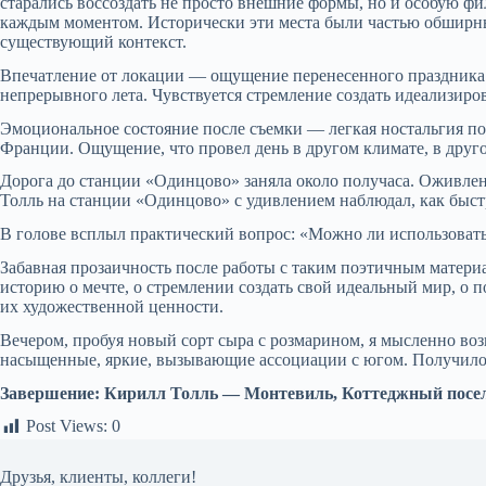
старались воссоздать не просто внешние формы, но и особую
каждым моментом. Исторически эти места были частью обширных
существующий контекст.
Впечатление от локации — ощущение перенесенного праздника.
непрерывного лета. Чувствуется стремление создать идеализиров
Эмоциональное состояние после съемки — легкая ностальгия по 
Франции. Ощущение, что провел день в другом климате, в друго
Дорога до станции «Одинцово» заняла около получаса. Оживлен
Толль на станции «Одинцово» с удивлением наблюдал, как быс
В голове всплыл практический вопрос: «Можно ли использоват
Забавная прозаичность после работы с таким поэтичным матери
историю о мечте, о стремлении создать свой идеальный мир, о
их художественной ценности.
Вечером, пробуя новый сорт сыра с розмарином, я мысленно воз
насыщенные, яркие, вызывающие ассоциации с югом. Получилось
Завершение: Кирилл Толль — Монтевиль, Коттеджный посе
Post Views:
0
Друзья, клиенты, коллеги!