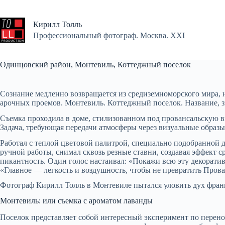
Перейти
к
сути
Кирилл Толль
Профессиональный фотограф. Москва. XXI
Одинцовский район, Монтевиль, Коттеджный поселок
Сознание медленно возвращается из средиземноморского мира, 
арочных проемов. Монтевиль. Коттеджный поселок. Название, з
Съемка проходила в доме, стилизованном под провансальскую ви
Задача, требующая передачи атмосферы через визуальные образы
Работал с теплой цветовой палитрой, специально подобранной 
ручной работы, снимал сквозь резные ставни, создавая эффект
пикантность. Один голос настаивал: «Покажи всю эту декоратив
«Главное — легкость и воздушность, чтобы не превратить Пров
Фотограф Кирилл Толль в Монтевиле пытался уловить дух фран
Монтевиль: или съемка с ароматом лаванды
Поселок представляет собой интересный эксперимент по перен