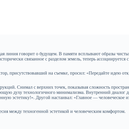
ждая линия говорит о будущем. В памяти всплывают образы чист
сторически связанное с разделом земель, теперь ассоциируется
ктор, присутствовавший на съемке, просил: «Передайте идею от
рукций. Снимал с верхних точек, показывая сложность простра
ующую духу технологичного минимализма. Внутренний диалог д
енную эстетику!». Другой настаивал: «Главное — человеческое и
есия между техногенной эстетикой и человеческим комфортом.