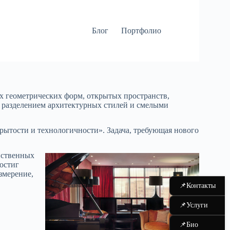
Блог
Портфолио
ых геометрических форм, открытых пространств,
 с разделением архитектурных стилей и смелыми
крытости и технологичности». Задача, требующая нового
нственных
остиг
змерение,
📌
Контакты
📌
Услуги
📌
Био