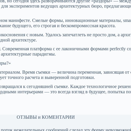
ов, но сегодня здесь разворачиваются другие «раздоры» — межд
й для экспериментов ведущих архитектурных бюро, предлагающи
ном манифесте. Смелые формы, инновационные материалы, smar
ание будущего, его строгая и бескомпромиссная красота.
косновения с новым. Удалось запечатлеть не просто дом, а арх
дной архитектуре.
. Современная платформа с ее лаконичными формами perfectly с
я архитектурные парадигмы.
иры?»
териалом. Время съемки — величина переменная, зависящая от с
ует точного расчета и выверенной подготовки.
возвращался к сегодняшней съемке. Каждое технологичное решен
ардными интерьерами — это всегда взгляд в будущее, попытка пон
ОТЗЫВЫ и КОМЕНТАРИИ
да поток нежелательных сообщений сделал эту форму невозможно