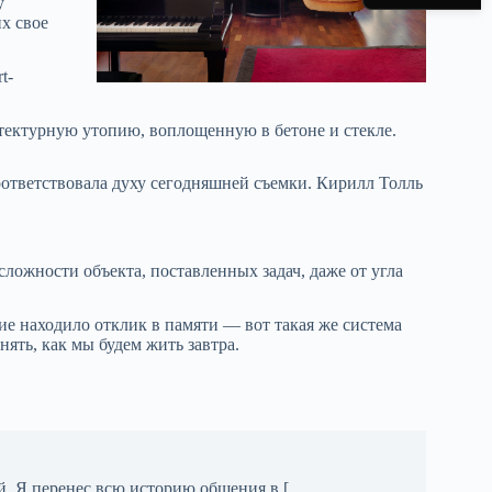
у
х свое
t-
итектурную утопию, воплощенную в бетоне и стекле.
оответствовала духу сегодняшней съемки. Кирилл Толль
ложности объекта, поставленных задач, даже от угла
ие находило отклик в памяти — вот такая же система
ять, как мы будем жить завтра.
й. Я перенес всю историю общения в [