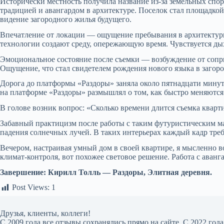
Исторически местность получила название из-за земельных спор
традицией и авангардом в архитектуре. Поселок стал площадко
видение загородного жилья будущего.
Впечатление от локации — ощущение пребывания в архитектур
технологии создают среду, опережающую время. Чувствуется дых
Эмоциональное состояние после съемки — возбуждение от сопри
Ощущение, что стал свидетелем рождения нового языка в загоро
Дорога до платформы «Раздоры» заняла около пятнадцати минут
на платформе «Раздоры» размышлял о том, как быстро меняютс
В голове возник вопрос: «Сколько времени длится съемка кварт
Забавный практицизм после работы с таким футуристическим ма
падения солнечных лучей. В таких интерьерах каждый кадр треб
Вечером, настраивая умный дом в своей квартире, я мысленно 
климат-контроля, вот похожее световое решение. Работа с аванг
Завершение: Кирилл Толль — Раздоры, Элитная деревня.
Post Views:
1
Друзья, клиенты, коллеги!
С 2009 года все отзывы сохранялись прямо на сайте. С 2022 го