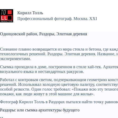
Перейти
к
сути
Кирилл Толль
Профессиональный фотограф. Москва. XXI
Одинцовский район, Раздоры, Элитная деревня
Сознание плавно возвращается из мира стекла и бетона, где ка
технологичных решений. Раздоры. Элитная деревня. Название, и
экспериментами.
Съемка проходила в доме, построенном в стиле хай-тек. Архите
визуального языка и нестандартных ракурсов.
Работал с контровым светом, подчеркивающим геометрию конст
решений. Использовал холодную цветовую палитру, соответств
особой резкости. Один голос требовал: «Покажи всю эту техног
покажи, как люди живут в этой машине для жилья».
Фотограф Кирилл Толль в Раздорах пытался найти точку равнов
Раздоры: или съемка архитектуры будущего