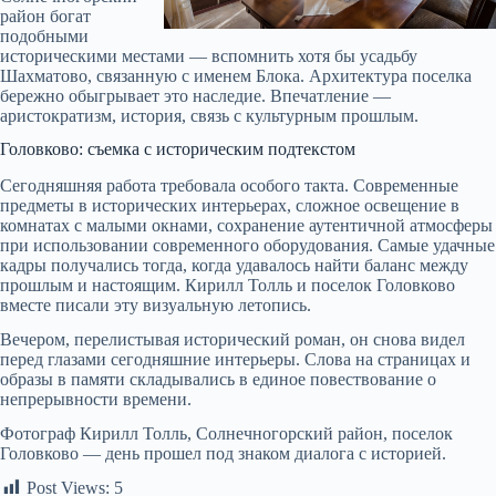
район богат
подобными
историческими местами — вспомнить хотя бы усадьбу
Шахматово, связанную с именем Блока. Архитектура поселка
бережно обыгрывает это наследие. Впечатление —
аристократизм, история, связь с культурным прошлым.
Головково: съемка с историческим подтекстом
Сегодняшняя работа требовала особого такта. Современные
предметы в исторических интерьерах, сложное освещение в
комнатах с малыми окнами, сохранение аутентичной атмосферы
при использовании современного оборудования. Самые удачные
кадры получались тогда, когда удавалось найти баланс между
прошлым и настоящим. Кирилл Толль и поселок Головково
вместе писали эту визуальную летопись.
Вечером, перелистывая исторический роман, он снова видел
перед глазами сегодняшние интерьеры. Слова на страницах и
образы в памяти складывались в единое повествование о
непрерывности времени.
Фотограф Кирилл Толль, Солнечногорский район, поселок
Головково — день прошел под знаком диалога с историей.
Post Views:
5