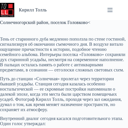
Перейти
к
Кирилл Толль
сути
Солнечногорский район, поселок Головково<
Тень от старинного дуба медленно поползла по стене гостиной,
сигнализируя об окончании съемочного дня. В воздухе витало
ощущение причастности к истории, подобное чтению
семейного альбома. Интерьеры поселка «Головково» сохраняли
дух старинной усадьбы, несмотря на современное наполнение.
В пальцах осталась память о работе с антикварными
предметами, в сознании — отголоски сложных световых схем.
Путь до станции «Солнечная» пролегал через территории
бывшей усадьбы. Станция сегодня казалась особенно
ностальгической — ее скромные постройки напоминали о
далекой эпохе, когда эти места были царством помещичьих
усадеб. Фотограф Кирилл Толль, проходя через зал ожидания,
думал о том, как время меняет назначение пространств, но
сохраняет их атмосферу.
Внутренний диалог сегодня касался подготовительного этапа.
Один голос утверждал: