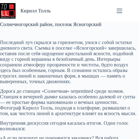
Перейти
к
Кирилл Толль
сути
Солнечногорский район, поселок Ясногорский
Последний луч скрылся за горизонтом, унося с собой остатки
дневного света. Съемка в поселке «Ясногорский» завершилась,
оставив после себя ощущение кристальной ясности, подобной
виду с горной вершины в безоблачный день. Интерьеры
сохраняли атмосферу прозрачности и чистоты, будто воздух
здесь был особенным, горным. В сознании остались образы
строгих линий и лаконичных форм, в мышцах — память о
выверенных, точных движениях.
Дорога до станции «Солнечная» serpentined среди холмов.
Станция в вечерней дымке казалась особенно далекой от суеты
— ее простые формы напоминали о вечных ценностях.
Фотограф Кирилл Толль, подходя к платформе, размышлял о
том, как чистота линий в архитектуре влияет на ясность мысли.
Внутренняя дискуссия сегодня касалась итогов. Один голос
волновался:
«А если результат не понравится заказчику? Вся работа