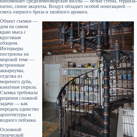
напоминает средиземноморские виллы — белые стены, террасы-
патио, синие акценты. Воздух обладает особой ионизацией —
смесь озерного бриза и хвойного аромата.
Объект съемки —
дом на самом
краю мыса с
круговым
обзором.
Интерьеры
построены на
морской теме —
встроенные
аквариумы,
отделка из
мореного дуба,
канатные перила.
Съемка требовала
решения сложной
задачи — как
передать единство
архитектуры и
водного пейзажа.
Основной
творческой