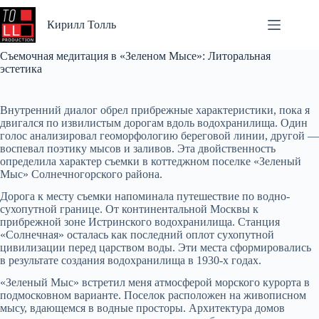
Перейти
к
Кирилл Толль
сути
Съемочная медитация в «Зеленом Мысе»: Литоральная
эстетика
Внутренний диалог обрел прибрежные характеристики, пока я
двигался по извилистым дорогам вдоль водохранилища. Один
голос анализировал геоморфологию береговой линии, другой —
воспевал поэтику мысов и заливов. Эта двойственность
определила характер съемки в коттеджном поселке «Зеленый
Мыс» Солнечногорского района.
Дорога к месту съемки напоминала путешествие по водно-
сухопутной границе. От континентальной Москвы к
прибрежной зоне Истринского водохранилища. Станция
«Солнечная» осталась как последний оплот сухопутной
цивилизации перед царством воды. Эти места сформировались
в результате создания водохранилища в 1930-х годах.
«Зеленый Мыс» встретил меня атмосферой морского курорта в
подмосковном варианте. Поселок расположен на живописном
мысу, вдающемся в водные просторы. Архитектура домов