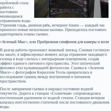
проблемой стала
работа с
постоянно
меняющимся
отражением воды.
Утренняя гладь, дневная рябь, вечерние блики — каждый час
приносил новые визуальные вызовы. Приходилось постоянно
адаптировать планы съемки.
«Зеленый Мыс», или Прибрежная симфония для камеры и волн
В разгар работы произошел знаковый эпизод. Снимая гостиную
на закате, я зафиксировал момент, когда отражение заходящего
солнца в воде слилось с интерьерным освещением, создав
эффект единого светового пространства. Этот оптический
феномен стал кульминацией фотосессии. Съемка в «Зеленом
Мысе» с фотографом Кириллом Толль превратилась в
исследование границ между внутренним и внешним
пространством.
После завершения съемки я ощущал состояние водной
текучести. Дорога к станции «Солнечная» сопровождалась
постепенным удалением от водной стихии. Станция вечером
казалась неестественно статичной после постоянного движения
воды.