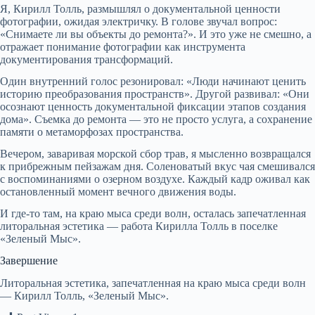
Я, Кирилл Толль, размышлял о документальной ценности
фотографии, ожидая электричку. В голове звучал вопрос:
«Снимаете ли вы объекты до ремонта?». И это уже не смешно, а
отражает понимание фотографии как инструмента
документирования трансформаций.
Один внутренний голос резонировал: «Люди начинают ценить
историю преобразования пространств». Другой развивал: «Они
осознают ценность документальной фиксации этапов создания
дома». Съемка до ремонта — это не просто услуга, а сохранение
памяти о метаморфозах пространства.
Вечером, заваривая морской сбор трав, я мысленно возвращался
к прибрежным пейзажам дня. Соленоватый вкус чая смешивался
с воспоминаниями о озерном воздухе. Каждый кадр оживал как
остановленный момент вечного движения воды.
И где-то там, на краю мыса среди волн, осталась запечатленная
литоральная эстетика — работа Кирилла Толль в поселке
«Зеленый Мыс».
Завершение
Литоральная эстетика, запечатленная на краю мыса среди волн
— Кирилл Толль, «Зеленый Мыс».