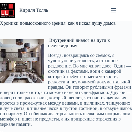
Перейти
к
Кирилл Толль
сути
Хроники подмосковного зрения: как я искал душу домов
Внутренний диалог на пути к
неочевидному
Всегда, возвращаясь со съемок, я
чувствую не усталость, а странное
раздвоение. Во мне живут двое. Один —
охотник за фактами, воин с камерой,
который требует от меня четкости,
резкости и неумолимой документальной
правды. Он говорит рублеными фразами
и верит только в то, что можно измерить диафрагмой. Другой —
ловец снов, рассказчик, который шепчет, что настоящая магия
кроется в промежутках между вещами, в пылинках, танцующих
в луче света, в тиканье часов в пустой гостиной, в отзвуке шагов
по паркету. Он обволакивает реальность шелковым покрывалом
метафор и ищет не предметы, а их призрачные отражения в
зеркале памяти.