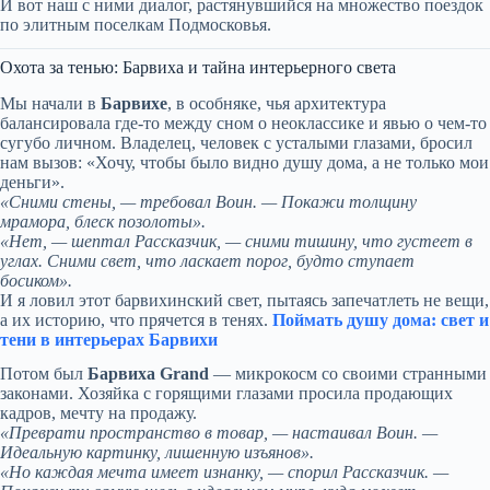
И вот наш с ними диалог, растянувшийся на множество поездок
по элитным поселкам Подмосковья.
Охота за тенью: Барвиха и тайна интерьерного света
Мы начали в
Барвихе
, в особняке, чья архитектура
балансировала где-то между сном о неоклассике и явью о чем-то
сугубо личном. Владелец, человек с усталыми глазами, бросил
нам вызов: «Хочу, чтобы было видно душу дома, а не только мои
деньги».
«Сними стены, — требовал Воин. — Покажи толщину
мрамора, блеск позолоты».
«Нет, — шептал Рассказчик, — сними тишину, что густеет в
углах. Сними свет, что ласкает порог, будто ступает
босиком».
И я ловил этот барвихинский свет, пытаясь запечатлеть не вещи,
а их историю, что прячется в тенях.
Поймать душу дома: свет и
тени в интерьерах Барвихи
Потом был
Барвиха Grand
— микрокосм со своими странными
законами. Хозяйка с горящими глазами просила продающих
кадров, мечту на продажу.
«Преврати пространство в товар, — настаивал Воин. —
Идеальную картинку, лишенную изъянов».
«Но каждая мечта имеет изнанку, — спорил Рассказчик. —