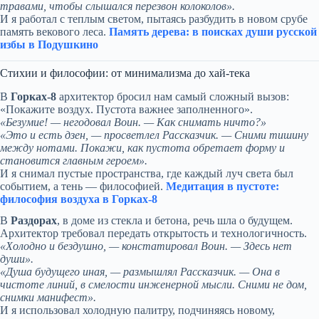
травами, чтобы слышался перезвон колоколов».
И я работал с теплым светом, пытаясь разбудить в новом срубе
память векового леса.
Память дерева: в поисках души русской
избы в Подушкино
Стихии и философии: от минимализма до хай-тека
В
Горках-8
архитектор бросил нам самый сложный вызов:
«Покажите воздух. Пустота важнее заполненного».
«Безумие! — негодовал Воин. — Как снимать ничто?»
«Это и есть дзен, — просветлел Рассказчик. — Сними тишину
между нотами. Покажи, как пустота обретает форму и
становится главным героем».
И я снимал пустые пространства, где каждый луч света был
событием, а тень — философией.
Медитация в пустоте:
философия воздуха в Горках-8
В
Раздорах
, в доме из стекла и бетона, речь шла о будущем.
Архитектор требовал передать открытость и технологичность.
«Холодно и бездушно, — констатировал Воин. — Здесь нет
души».
«Душа будущего иная, — размышлял Рассказчик. — Она в
чистоте линий, в смелости инженерной мысли. Сними не дом,
снимки манифест».
И я использовал холодную палитру, подчиняясь новому,