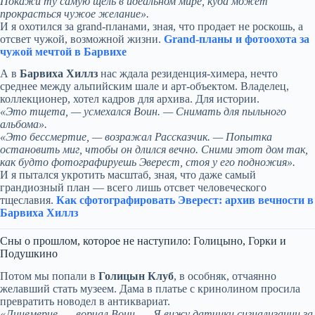
Покажи ту самую щель в идеальном мире, куда может
прокрасться чужое желание».
И я охотился за grand-планами, зная, что продает не роскошь, а
отсвет чужой, возможной жизни.
Grand-планы и фотоохота за
чужой мечтой в Барвихе
А в
Барвиха Хиллз
нас ждала резиденция-химера, нечто
среднее между альпийским шале и арт-объектом. Владелец,
коллекционер, хотел кадров для архива. Для истории.
«Это тщета, — усмехался Воин. — Снимать для пыльного
альбома».
«Это бессмертие, — возражал Рассказчик. — Попытка
остановить миг, чтобы он длился вечно. Сними этот дом так,
как будто фотографируешь Эверест, стоя у его подножия».
И я пытался укротить масштаб, зная, что даже самый
грандиозный план — всего лишь отсвет человеческого
тщеславия.
Как сфотографировать Эверест: архив вечности в
Барвиха Хиллз
Сны о прошлом, которое не наступило: Голицыно, Горки и
Подушкино
Потом мы попали в
Голицын Клуб
, в особняк, отчаянно
желавший стать музеем. Дама в платье с кринолином просила
превратить новодел в антиквариат.
«Лицемерие, — ворчал Воин. — Я вижу датчики сигнализации за