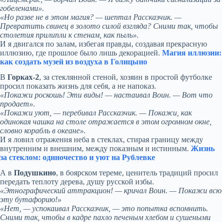
гобеленами».
«Но разве не в этом магия? — шептал Рассказчик. —
Превратить свинец в золото силой взгляда? Сними так, чтобы
столетия прилипли к стенам, как пыль».
И я двигался по залам, избегая правды, создавая прекрасную
иллюзию, где прошлое было лишь декорацией.
Магия иллюзии:
как создать музей из воздуха в Голицыно
В
Горках-2
, за стеклянной стеной, хозяин в простой футболке
просил показать жизнь для себя, а не напоказ.
«Покажи роскошь! Эти виды! — настаивал Воин. — Вот что
продает».
«Покажи уют, — перебивал Рассказчик. — Покажи, как
одинокая чашка на столе отражается в этом огромном окне,
словно корабль в океане».
И я ловил отражения неба в стеклах, стирая границу между
внутренним и внешним, между показным и истинным.
Жизнь
за стеклом: одиночество и уют на Рублевке
А в
Подушкино
, в боярском тереме, ценитель традиций просил
передать теплоту дерева, душу русской избы.
«Этнографический аттракцион! — кричал Воин. — Покажи всю
эту бутафорию!»
«Нет, — успокаивал Рассказчик, — это попытка вспомнить.
Сними так, чтобы в кадре пахло печеным хлебом и сушеными