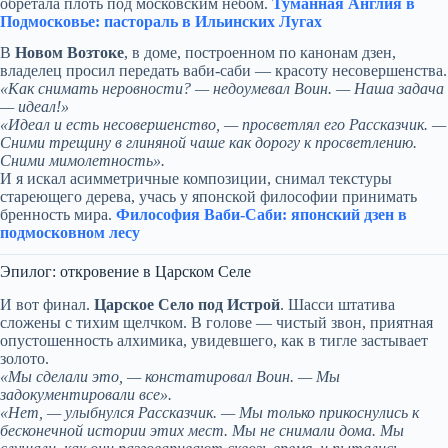
обретала плоть под московским небом.
Туманная Англия в
Подмосковье: пастораль в Ильинских Лугах
В
Новом Возтоке
, в доме, построенном по канонам дзен,
владелец просил передать ваби-саби — красоту несовершенства.
«Как снимать неровности? — недоумевал Воин. — Наша задача
— идеал!»
«Идеал и есть несовершенство, — просветлял его Рассказчик. —
Сними трещину в глиняной чаше как дорогу к просветлению.
Сними мимолетность».
И я искал асимметричные композиции, снимал текстуры
стареющего дерева, учась у японской философии принимать
бренность мира.
Философия Ваби-Саби: японский дзен в
подмосковном лесу
Эпилог: откровение в Царском Селе
И вот финал.
Царское Село под Истрой
. Шасси штатива
сложены с тихим щелчком. В голове — чистый звон, приятная
опустошенность алхимика, увидевшего, как в тигле застывает
золото.
«Мы сделали это, — констатировал Воин. — Мы
задокументировали все».
«Нет, — улыбнулся Рассказчик. — Мы только прикоснулись к
бесконечной истории этих мест. Мы не снимали дома. Мы