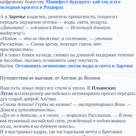
цифровому божеству.
Манифест будущего: хай-тек и его
холодная красота в Раздорах
А в
Заречье
владелец, ценитель приватности, попросил
передать ощущение потока — воды, света, воздуха.
«Динамика! — оживился Воин. — Используй длинную
выдержку!»
«Поток — это не движение, а состояние, — уточнял
Рассказчик. — Сними время, текущее сквозь это
пространство».
И я ловил блики на воде, снимал на длинной выдержке течение
в бассейне, пытаясь остановить саму текучесть
бытия.
Остановить мгновение: поток воды и света в Заречье
Путешествия не выезжая: от Англии до Японии
Наш путь лежал через все стили и эпохи. В
Ильинских
Лугах
коллекционер английского антиквариата просил передать
дух старой доброй Англии.
«Сними детали! Гербы на камине! — инструктировал Воин. —
Докажи аутентичность».
«Дух не в деталях, а в свете, — возражал Рассказчик. — В том,
как туманный английский свет, рожденный в подмосковных
лесах, ложится на дубовую панель».
И я выстраивал кадры, где пасторальная мечта о Британии