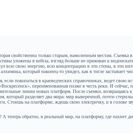
торая свойственна только старым, намоленным местам. Съемка в
тивы уложены в кейсы, взгляд больше не прикован к видоискате
 всю свою энергию, всю концентрацию в эти стены, в эти интерь
е алхимика, который наконец-то увидел, как в тигле застывает ч
, если покопаться в краеведческих справочниках, ведет свою ист
Воскресенск», переименованная позже в честь реки. И сейчас, п
мительные линии новых платформ. После съемки, возвращаясь к
ом, который разделяет два мира: мир выверенной, почти стериль
. Стоишь на платформе, ждешь свою электричку, и в голове зву
 А теперь обратно, в реальный мир, на платформу, где пахнет д