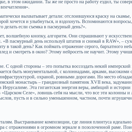
дке, в этом ожидании. Ты же не просто на работу ездил, ты сове
ь впечатления».
оматически выхватывает детали: отслоившуюся краску на скамье,
торой хочется и улыбнуться, и вздохнуть. Вспоминаются вопрос
то делать если съемка в пасмурный день?».
ет, волшебную кнопку, алгоритм. Они спрашивают у искусственно
. «В пасмурный день используй штатив и снимай в RAW», – сухо
ту в такой день? Как поймать отражение серого, бархатного неб
плед и смотреть в окно? Этому нейросеть не научит. Этому учишь
ие. С одной стороны – это попытка воссоздать некий имперский
рается быть монументальной, с колоннадами, арками, высокими 
инфраструктурой, охраной, ровными дорогами. Но место обладае
лимский монастырь – грандиозный памятник XVII века, задуман
в Иерусалиме. Эта гигантская энергия веры, амбиций и истории
в «Царском Селе», ловишь себя на мысли, что все эти колонны и
амыслов, пусть и в сильно уменьшенном, частном, почти игрушеч
талям. Выстраивание композиции, где линия плинтуса идеально
Игра с отражениями в огромном зеркале в позолоченной раме. Пои