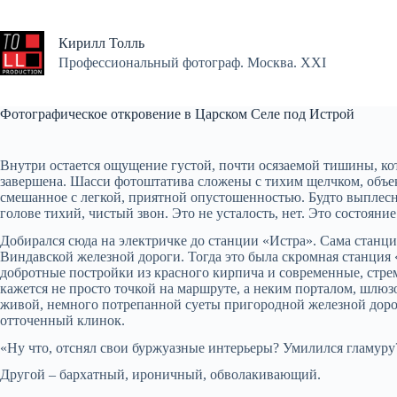
Перейти
к
сути
Кирилл Толль
Профессиональный фотограф. Москва. XXI
Фотографическое откровение в Царском Селе под Истрой
Внутри остается ощущение густой, почти осязаемой тишины, ко
завершена. Шасси фотоштатива сложены с тихим щелчком, объек
смешанное с легкой, приятной опустошенностью. Будто выплеснул
голове тихий, чистый звон. Это не усталость, нет. Это состояни
Добирался сюда на электричке до станции «Истра». Сама станция
Виндавской железной дороги. Тогда это была скромная станция «
добротные постройки из красного кирпича и современные, стре
кажется не просто точкой на маршруте, а неким порталом, шлюз
живой, немного потрепанной суеты пригородной железной дороги
отточенный клинок.
«Ну что, отснял свои буржуазные интерьеры? Умилился гламуру?
Другой – бархатный, ироничный, обволакивающий.