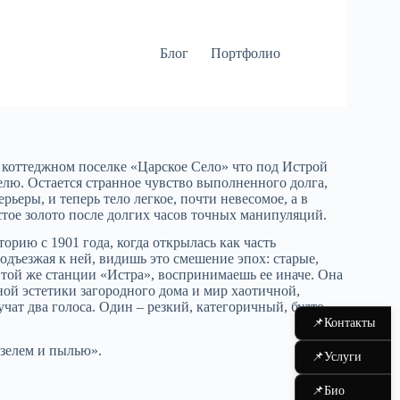
Блог
Портфолио
 коттеджном поселке «Царское Село» что под Истрой
лю. Остается странное чувство выполненного долга,
еры, и теперь тело легкое, почти невесомое, а в
истое золото после долгих часов точных манипуляций.
орию с 1901 года, когда открылась как часть
одъезжая к ней, видишь это смешение эпох: старые,
 той же станции «Истра», воспринимаешь ее иначе. Она
ной эстетики загородного дома и мир хаотичной,
чат два голоса. Один – резкий, категоричный, будто
📌
Контакты
изелем и пылью».
📌
Услуги
📌
Био