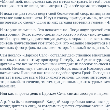
«Милый мой, вся прелесть как раз в этом контрасте. В этой поез
станция – это не шлюз, это – антракт. Дай себе время переварит
И пока эти два голоса ведут свой бесконечный спор, взгляд авт
усталое лицо машиниста. И тут в голову приходит мысль, от ко
интерьерную съемку. Один из них сегодня вертелся в голове: «Ч
И это уже не смешно. Это показательно. Люди ищут простой отв
настроении. Будто можно свести искусство к набору инструкций
особенную, мягкую, рассеянную дымку, которая наполняет комна
зритель почувствовал уют этого дня, это желание завернуться в 
великих фотографов, на сам свет, который каждый день разный.
Сам поселок «Царское Село» оставляет двойственное впечатлен
отсылка к знаменитому пригороду Петербурга. Архитектура ста
другой – это все же современный коттеджный поселок со своей 
силой. Неподалеку, в самом городе Истра, высится Новоиеруса
патриархом Никоном как точное подобие храма Гроба Господня 
витает в воздухе всего Истринского района. Снимая интерьеры 
это, в какой-то степени, эхо тех грандиозных архитектурных з
варианте.
Или как я провел день в Царском Селе, снимая люстры и паркет
А работа была ювелирной. Каждый кадр требовал внимания к де
взгляд зрителя к окну, за которым виднеется стройная рябина. 