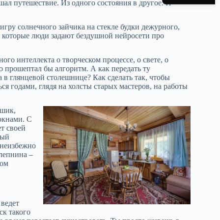
ршал путешествие. Из одного состояния в другое. И
 игру солнечного зайчика на стекле будки дежурного,
ы, которые люди задают бездушной нейросети про
го интеллекта о творческом процессе, о свете, о
 прошептал бы алгоритм. А как передать ту
а в глянцевой столешнице? Как сделать так, чтобы
ся годами, глядя на холсты старых мастеров, на работы
 шик,
окнами. С
т своей
ный
 неизбежно
 лепнина –
ном
 ведет
ск такого