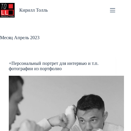
Перейти
к
Кирилл Толль
сути
Месяц
Апрель 2023
+Персональный портрет для интервью и т.п.
фотографии из портфолио