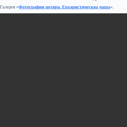
Галерея «
Фотографии потира. Евхаристическяа чаша
«.