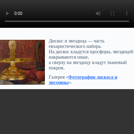
Дискос и звездица — часть
евхаристического набора.
На дискос кладутся просфоры, звездицей
накрываются оные,
а сверху на звездицу кладут тканевый
покров.
Галерея «
Фотографии дискоса и
звездицы
«.