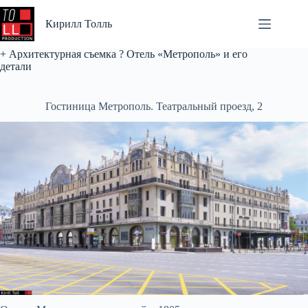
Перейти
к
Кирилл Толль
сути
+ Архитектурная съемка ? Отель «Метрополь» и его
детали
Гостиница Метрополь. Театральный проезд, 2