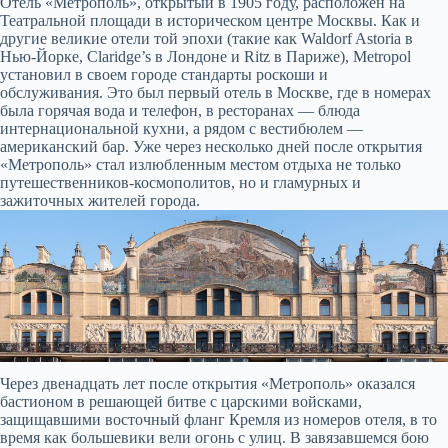
Отель «Метрополь», открытый в 1905 году, расположен на
Театральной площади в историческом центре Москвы. Как и
другие великие отели той эпохи (такие как Waldorf Astoria в
Нью-Йорке, Claridge’s в Лондоне и Ritz в Париже), Metropol
установил в своем городе стандарты роскоши и
обслуживания. Это был первый отель в Москве, где в номерах
была горячая вода и телефон, в ресторанах — блюда
интернациональной кухни, а рядом с вестибюлем —
американский бар. Уже через несколько дней после открытия
«Метрополь» стал излюбленным местом отдыха не только
путешественников-космополитов, но и гламурных и
зажиточных жителей города.
Через двенадцать лет после открытия «Метрополь» оказался
бастионом в решающей битве с царскими войсками,
защищавшими восточный фланг Кремля из номеров отеля, в то
время как большевики вели огонь с улиц. В завязавшемся бою