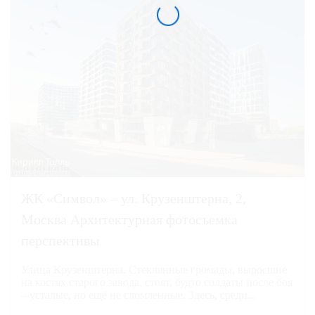
ЖК «Символ» – ул. Крузенштерна, 2,
Москва Архитектурная фотосъемка
перспективы
Улица Крузенштерна. Стеклянные громады, выросшие
на костях старого завода, стоят, будто солдаты после боя
– усталые, но ещё не сломленные. Здесь, среди...