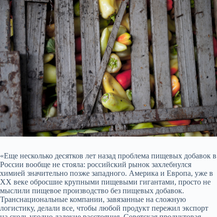
«Еще несколько десятков лет назад проблема пищевых добавок в
России вообще не стояла: российский рынок захлебнулся
химией значительно позже западного. Америка и Европа, уже в
XX веке обросшие крупными пищевыми гигантами, просто не
мыслили пищевое производство без пищевых добавок.
Транснациональные компании, завязанные на сложную
логистику, делали все, чтобы любой продукт пережил экспорт
на сколь угодно далекие расстояния. Советская продуктовая