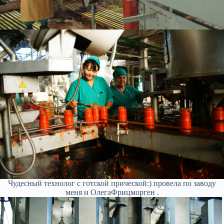
Чудесный технолог с готской прической:) провела по заводу
меня и ОлегаФрицморген .