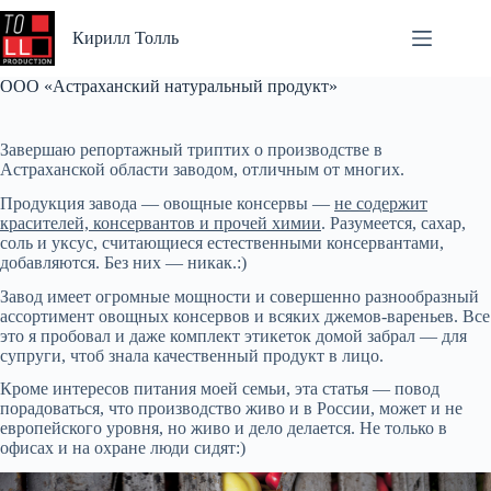
Перейти
к
Кирилл Толль
сути
ООО «Астраханский натуральный продукт»
Завершаю репортажный триптих о производстве в
Астраханской области заводом, отличным от многих.
Продукция завода — овощные консервы —
не содержит
красителей, консервантов и прочей химии
. Разумеется, сахар,
соль и уксус, считающиеся естественными консервантами,
добавляются. Без них — никак.:)
Завод имеет огромные мощности и совершенно разнообразный
ассортимент овощных консервов и всяких джемов-вареньев. Все
это я пробовал и даже комплект этикеток домой забрал — для
супруги, чтоб знала качественный продукт в лицо.
Кроме интересов питания моей семьи, эта статья — повод
порадоваться, что производство живо и в России, может и не
европейского уровня, но живо и дело делается. Не только в
офисах и на охране люди сидят:)