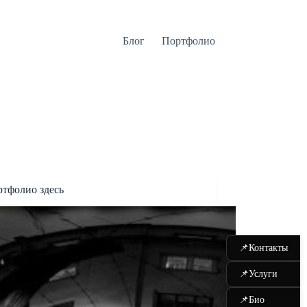
Блог
Портфолио
ртфолио здесь
📌
Контакты
📌
Услуги
📌
Био