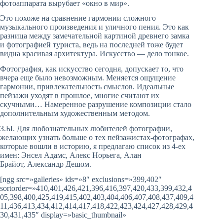
фотоаппарата вырубает «окно в мир».
Это похоже на сравнение гармонии сложного
музыкального произведения и уличного пения. Это как
разница между замечательной картиной древнего замка
и фотографией туриста, ведь на последней тоже будет
видна красивая архитектура. Искусство — дело тонкое.
Фотография, как искусство сегодня, допускает то, что
вчера еще было невозможным. Меняется ощущение
гармонии, привлекательность смыслов. Идеальные
пейзажи уходят в прошлое, многие считают их
скучными… Намеренное разрушение композиции стало
дополнительным художественным методом.
З.Ы. Для любознательных любителей фотографии,
желающих узнать больше о тех пейзажистах-фотографах,
которые вошли в историю, я предлагаю список из 4-ех
имен: Энсел Адамс, Алекс Норьега, Алан
Брайот, Александр Дешом.
[ngg src=»galleries» ids=»8″ exclusions=»399,402″
sortorder=»410,401,426,421,396,416,397,420,433,399,432,4
05,398,400,425,419,415,402,403,404,406,407,408,437,409,4
11,436,413,434,412,414,417,418,422,423,424,427,428,429,4
30,431,435″ display=»basic_thumbnail»