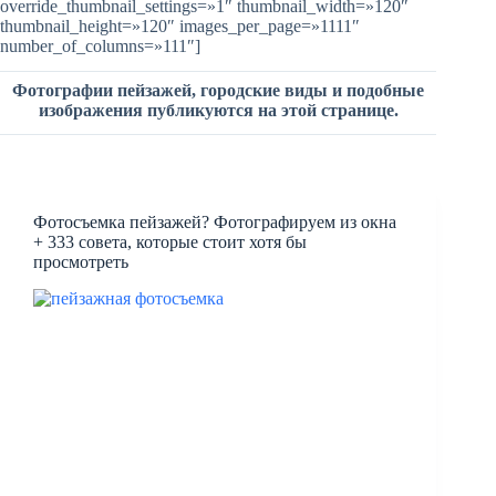
override_thumbnail_settings=»1″ thumbnail_width=»120″
thumbnail_height=»120″ images_per_page=»1111″
number_of_columns=»111″]
Фотографии пейзажей, городские виды и подобные
изображения публикуются на этой странице.
Фотосъемка пейзажей? Фотографируем из окна
+ 333 совета, которые стоит хотя бы
просмотреть