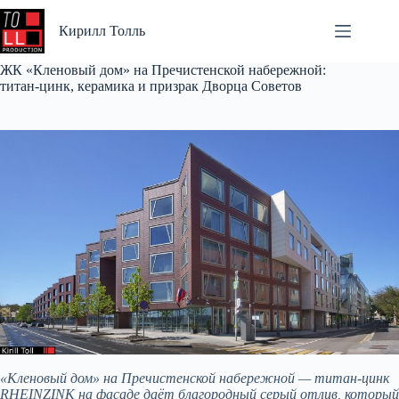
Перейти
к
Кирилл Толль
сути
ЖК «Кленовый дом» на Пречистенской набережной:
титан-цинк, керамика и призрак Дворца Советов
«Кленовый дом» на Пречистенской набережной — титан-цинк
RHEINZINK на фасаде даёт благородный серый отлив, который