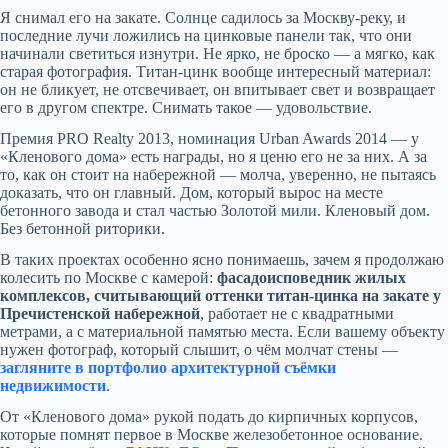
Я снимал его на закате. Солнце садилось за Москву-реку, и
последние лучи ложились на цинковые панели так, что они
начинали светиться изнутри. Не ярко, не броско — а мягко, как
старая фотография. Титан-цинк вообще интересный материал:
он не бликует, не отсвечивает, он впитывает свет и возвращает
его в другом спектре. Снимать такое — удовольствие.
Премия PRO Realty 2013, номинация Urban Awards 2014 — у
«Кленового дома» есть награды, но я ценю его не за них. А за
то, как он стоит на набережной — молча, уверенно, не пытаясь
доказать, что он главный. Дом, который вырос на месте
бетонного завода и стал частью Золотой мили. Кленовый дом.
Без бетонной риторики.
В таких проектах особенно ясно понимаешь, зачем я продолжаю
колесить по Москве с камерой:
фасадоисповедник жилых
комплексов, считывающий оттенки титан-цинка на закате у
Пречистенской набережной
, работает не с квадратными
метрами, а с материальной памятью места. Если вашему объекту
нужен фотограф, который слышит, о чём молчат стены —
загляните в портфолио архитектурной съёмки
недвижимости
.
От «Кленового дома» рукой подать до кирпичных корпусов,
которые помнят первое в Москве железобетонное основание.