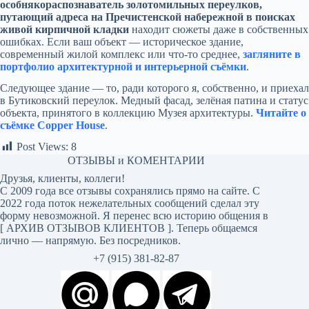
особнякораспознаватель золотомильных переулков,
путающий адреса на Пречистенской набережной в поисках
живой кирпичной кладки
находит сюжеты даже в собственных
ошибках. Если ваш объект — историческое здание,
современный жилой комплекс или что-то среднее,
загляните в
портфолио архитектурной и интерьерной съёмки
.
Следующее здание — то, ради которого я, собственно, и приехал
в Бутиковский переулок. Медный фасад, зелёная патина и статус
объекта, принятого в коллекцию Музея архитектуры.
Читайте о
съёмке Copper House
.
Post Views:
8
ОТЗЫВЫ и КОМЕНТАРИИ
Друзья, клиенты, коллеги!
С 2009 года все отзывы сохранялись прямо на сайте. С
2022 года поток нежелательных сообщений сделал эту
форму невозможной. Я перенес всю историю общения в
[
АРХИВ ОТЗЫВОВ КЛИЕНТОВ
]. Теперь общаемся
лично — напрямую. Без посредников.
+7 (915) 381-82-87