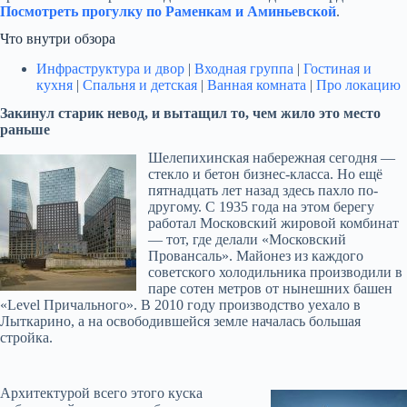
Посмотреть прогулку по Раменкам и Аминьевской
.
Что внутри обзора
Инфраструктура и двор
|
Входная группа
|
Гостиная и
кухня
|
Спальня и детская
|
Ванная комната
|
Про локацию
Закинул старик невод, и вытащил то, чем жило это место
раньше
Шелепихинская набережная сегодня —
стекло и бетон бизнес-класса. Но ещё
пятнадцать лет назад здесь пахло по-
другому. С 1935 года на этом берегу
работал Московский жировой комбинат
— тот, где делали «Московский
Провансаль». Майонез из каждого
советского холодильника производили в
паре сотен метров от нынешних башен
«Level Причального». В 2010 году производство уехало в
Лыткарино, а на освободившейся земле началась большая
стройка.
А
рхитектурой всего этого куска