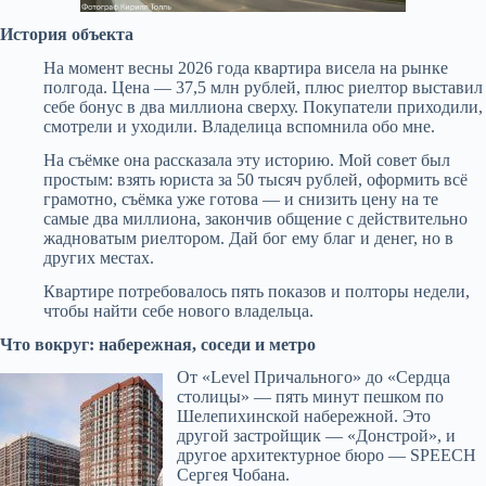
История объекта
На момент весны 2026 года квартира висела на рынке
полгода. Цена — 37,5 млн рублей, плюс риелтор выставил
себе бонус в два миллиона сверху. Покупатели приходили,
смотрели и уходили. Владелица вспомнила обо мне.
На съёмке она рассказала эту историю. Мой совет был
простым: взять юриста за 50 тысяч рублей, оформить всё
грамотно, съёмка уже готова — и снизить цену на те
самые два миллиона, закончив общение с действительно
жадноватым риелтором. Дай бог ему благ и денег, но в
других местах.
Квартире потребовалось пять показов и полторы недели,
чтобы найти себе нового владельца.
Что вокруг: набережная, соседи и метро
От «Level Причального» до «Сердца
столицы» — пять минут пешком по
Шелепихинской набережной. Это
другой застройщик — «Донстрой», и
другое архитектурное бюро — SPEECH
Сергея Чобана.