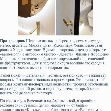
Про локацию.
Шелепихинская набережная, семь минут до
метро, десять до Москва-Сити. Рядом парк Фили, Берёзовая
роща и Ходынское поле
. В доме — торговый центр в формате
«вайб-молл» с авторским бистро «Здрасте»
. Жизнь в Хорошево-
Мневниках постепенно обрастает нормальной повседневной
инфраструктурой. Для западного округа Москвы это сегодня
один из самых осмысленных вариантов.
Такой показ — детальный, честный, без прикрас — закрывает
вопросы без лишних звонков и просмотров. Это стандартный
формат
контент-паспорт недвижимости
: продукт, заточенный
под сегодняшний рынок и под покупателя, который хочет
понять всё до звонка риелтору.
По соседству, в Раменках и на Аминьевской, я прошёл с
экстерьерной съёмкой целый маршрут — от башен-
трилистников «Крыльев» до яблоневого сада «Вестердама».