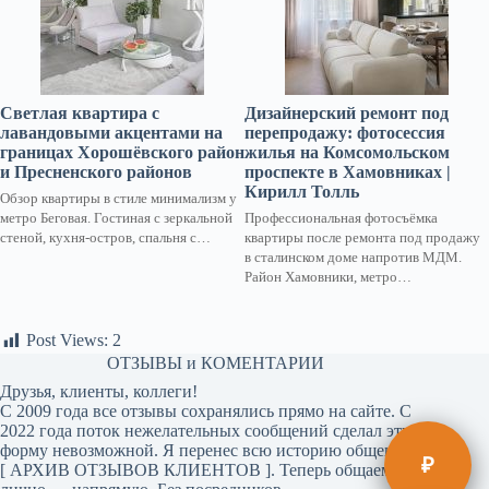
Светлая квартира с
Дизайнерский ремонт под
лавандовыми акцентами на
перепродажу: фотосессия
границах Хорошёвского район
жилья на Комсомольском
и Пресненского районов
проспекте в Хамовниках |
Кирилл Толль
Обзор квартиры в стиле минимализм у
метро Беговая. Гостиная с зеркальной
Профессиональная фотосъёмка
стеной, кухня-остров, спальня с…
квартиры после ремонта под продажу
в сталинском доме напротив МДМ.
Район Хамовники, метро…
Post Views:
2
ОТЗЫВЫ и КОМЕНТАРИИ
Друзья, клиенты, коллеги!
С 2009 года все отзывы сохранялись прямо на сайте. С
2022 года поток нежелательных сообщений сделал эту
форму невозможной. Я перенес всю историю общения в
₽
[
АРХИВ ОТЗЫВОВ КЛИЕНТОВ
]. Теперь общаемся