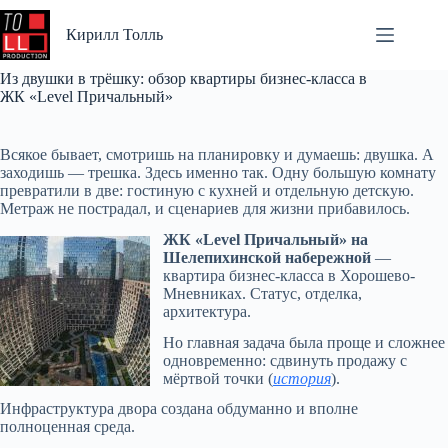
Перейти
к
Кирилл Толль
сути
Из двушки в трёшку: обзор квартиры бизнес-класса в
ЖК «Level Причальный»
Всякое бывает, смотришь на планировку и думаешь: двушка. А
заходишь — трешка. Здесь именно так. Одну большую комнату
превратили в две: гостиную с кухней и отдельную детскую.
Метраж не пострадал, и сценариев для жизни прибавилось.
ЖК «Level Причальный» на
Шелепихинской набережной
—
квартира бизнес-класса в Хорошево-
Мневниках. Статус, отделка,
архитектура.
Но главная задача была проще и сложнее
одновременно: сдвинуть продажу с
мёртвой точки (
история
).
Инфраструктура двора создана обдуманно и вполне
полноценная среда.