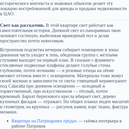
исторического контекста и знаковых объектов делает эту
локацию востребованной для аренды и продажи недвижимости
в ЦАО.
Свет как рассказчик.
В этой квартире свет работает как
самостоятельная история. Дневной свет из панорамных окон
заливает гостиную, выбеливая мраморный пол и делая
пространство почти невесомым.
Встроенная подсветка вечером собирает помещение в зоны:
диванная часть уходит в тень, обеденная группа с жёлтыми
стульями выходит на первый план. В спальне с фламинго
стеклянные подвесные плафоны делают голубые стены
глубокими, почти ночными — и розовые птицы на обоях
меняют оттенок вместе с освещением. Материалы тоже живут
своей жизнью в зависимости от света: глянцевый керамогранит
под Calacatta при дневном освещении — холодный и
торжественный, при искусственном — тёплый, почти
кремовый. Бархат бирюзового кресла вбирает свет, дерево
кухонных фасадов — отражает. На общих планах виден масштаб
и геометрия, на крупных — рисунок камня, ворс ткани, фактура
мозаики.
Квартира на Патриарших прудах
— съёмка интерьера в
районе Патриков