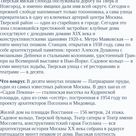
Тверская ямская слобода обслуживала дорогу на Тверь и
Новгород, и именно ямщики дали имя всей округе. Сегодня о
прежней слободе напоминает только топонимика, а сама улица
превратилась в одну из ключевых артерий центра Москвы.
Тверской район — один из старейших в городе. Сегодня это
зона сложившейся престижной застройки: клубные дома
соседствуют с доходными домами XIX века и
конструктивистскими зданиями 1920-х. Метро Маяковская — в
пяти минутах пешком. Станция, открытая в 1938 году, сама по
себе архитектурный памятник: проект Алексея Душкина с
мозаиками Дейнеки и стальными колоннами, удостоенный Гран-
при на Всемирной выставке в Нью-Йорке. Садовое кольцо — в
семи минутах ходьбы, Тверская улица с её ресторанами и
театрами — в десяти.
Что вокруг.
В десяти минутах пешком — Патриаршие пруды,
один из самых известных районов Москвы. В двух шагах от
«Садов Пекина» — сталинская высотка на Кудринской
площади, одна из семи «сестёр», построенная в 1954 году по
проекту архитекторов Посохина и Мндоянца.
Жилой дом на площади Восстания — 156 метров, 24 этажа.
Садовое кольцо, Тверской бульвар, Театр сатиры и Театр имени
Моссовета, конструктивистский гараж Госплана — вся
архитектурная история Москвы XX века собрана в радиусе
пятнадцати минут пешком от дома. Высокая плотность