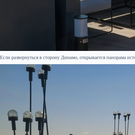
Если развернуться в сторону Динамо, открывается панорама ист