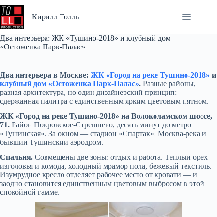
Перейти
к
Кирилл Толль
сути
Два интерьера: ЖК «Тушино-2018» и клубный дом
«Остоженка Парк-Палас»
Два интерьера в Москве:
ЖК «Город на реке Тушино-2018»
и
клубный дом «Остоженка Парк-Палас»
.
Разные районы,
разная архитектура, но один дизайнерский принцип:
сдержанная палитра с единственным ярким цветовым пятном.
ЖК «Город на реке Тушино-2018» на Волоколамском шоссе,
71.
Район Покровское-Стрешнево, десять минут до метро
«Тушинская». За окном — стадион «Спартак», Москва-река и
бывший Тушинский аэродром.
Спальня.
Совмещены две зоны: отдых и работа. Тёплый орех
изголовья и комода, холодный мрамор пола, бежевый текстиль.
Изумрудное кресло отделяет рабочее место от кровати — и
заодно становится единственным цветовым выбросом в этой
спокойной гамме.