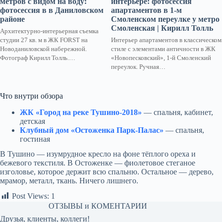
метров с видом на воду:
интерьере: фотосессия
фотосессия в в Даниловском
апартаментов в 1-м
районе
Смоленском переулке у метро
Смоленская | Кирилл Толль
Архитектурно-интерьерная съемка
студии 27 кв. м в ЖК FORST на
Интерьер апартаментов в классическом
Новоданиловской набережной.
стиле с элементами античности в ЖК
Фотограф Кирилл Толль.…
«Новопесковский», 1-й Смоленский
переулок. Ручная…
Что внутри обзора
ЖК «Город на реке Тушино-2018»
— спальня, кабинет,
детская
Клубный дом «Остоженка Парк-Палас»
— спальня,
гостиная
В Тушино — изумрудное кресло на фоне тёплого ореха и
бежевого текстиля. В Остоженке — фиолетовое стеганое
изголовье, которое держит всю спальню. Остальное — дерево,
мрамор, металл, ткань. Ничего лишнего.
Post Views:
1
ОТЗЫВЫ и КОМЕНТАРИИ
Друзья, клиенты, коллеги!