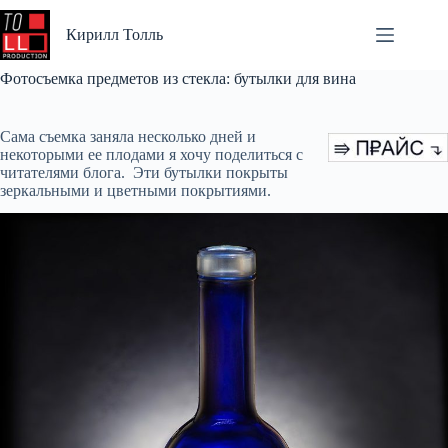
Перейти
к
Кирилл Толль
сути
Фотосъемка предметов из стекла: бутылки для вина
Сама съемка заняла несколько дней и
некоторыми ее плодами я хочу поделиться с
читателями блога. Эти бутылки покрыты
зеркальными и цветными покрытиями.