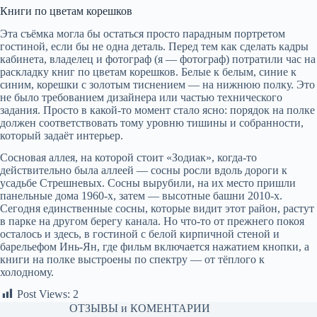
Книги по цветам корешков
Эта съёмка могла бы остаться просто парадным портретом
гостиной, если бы не одна деталь. Перед тем как сделать кадры
кабинета, владелец и фотограф (я — фотограф) потратили час на
раскладку книг по цветам корешков. Белые к белым, синие к
синим, корешки с золотым тиснением — на нижнюю полку. Это
не было требованием дизайнера или частью технического
задания. Просто в какой-то момент стало ясно: порядок на полке
должен соответствовать тому уровню тишины и собранности,
который задаёт интерьер.
Сосновая аллея, на которой стоит «Зодиак», когда-то
действительно была аллеей — сосны росли вдоль дороги к
усадьбе Стрешневых. Сосны вырубили, на их место пришли
панельные дома 1960-х, затем — высотные башни 2010-х.
Сегодня единственные сосны, которые видит этот район, растут
в парке на другом берегу канала. Но что-то от прежнего покоя
осталось и здесь, в гостиной с белой кирпичной стеной и
барельефом Инь-Ян, где фильм включается нажатием кнопки, а
книги на полке выстроены по спектру — от тёплого к
холодному.
Post Views:
2
ОТЗЫВЫ и КОМЕНТАРИИ