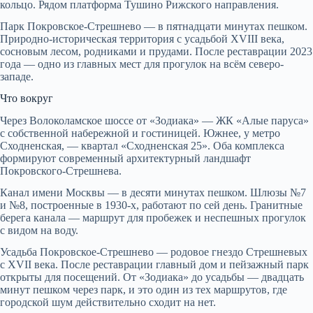
кольцо. Рядом платформа Тушино Рижского направления.
Парк Покровское-Стрешнево — в пятнадцати минутах пешком.
Природно-историческая территория с усадьбой XVIII века,
сосновым лесом, родниками и прудами. После реставрации 2023
года — одно из главных мест для прогулок на всём северо-
западе.
Что вокруг
Через Волоколамское шоссе от «Зодиака» — ЖК «Алые паруса»
с собственной набережной и гостиницей. Южнее, у метро
Сходненская, — квартал «Сходненская 25». Оба комплекса
формируют современный архитектурный ландшафт
Покровского-Стрешнева.
Канал имени Москвы — в десяти минутах пешком. Шлюзы №7
и №8, построенные в 1930-х, работают по сей день. Гранитные
берега канала — маршрут для пробежек и неспешных прогулок
с видом на воду.
Усадьба Покровское-Стрешнево — родовое гнездо Стрешневых
с XVII века. После реставрации главный дом и пейзажный парк
открыты для посещений. От «Зодиака» до усадьбы — двадцать
минут пешком через парк, и это один из тех маршрутов, где
городской шум действительно сходит на нет.