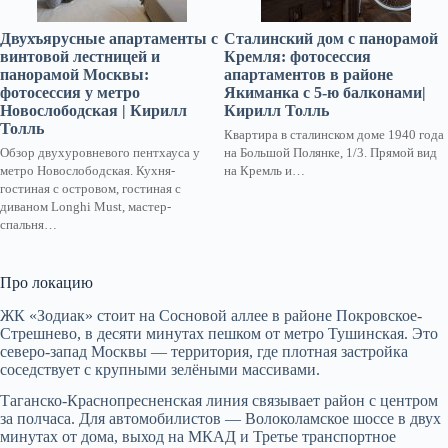
Двухъярусные апартаменты с
Сталинский дом с панорамой
винтовой лестницей и
Кремля: фотосессия
панорамой Москвы:
апартаментов в районе
фотосессия у метро
Якиманка с 5-ю балконами|
Новослободская | Кирилл
Кирилл Толль
Толль
Квартира в сталинском доме 1940 года
Обзор двухуровневого пентхауса у
на Большой Полянке, 1/3. Прямой вид
метро Новослободская. Кухня-
на Кремль и…
гостиная с островом, гостиная с
диваном Longhi Must, мастер-
спальня…
Про локацию
ЖК «Зодиак» стоит на Сосновой аллее в районе Покровское-
Стрешнево, в десяти минутах пешком от метро Тушинская. Это
северо-запад Москвы — территория, где плотная застройка
соседствует с крупными зелёными массивами.
Таганско-Краснопресненская линия связывает район с центром
за полчаса. Для автомобилистов — Волоколамское шоссе в двух
минутах от дома, выход на МКАД и Третье транспортное