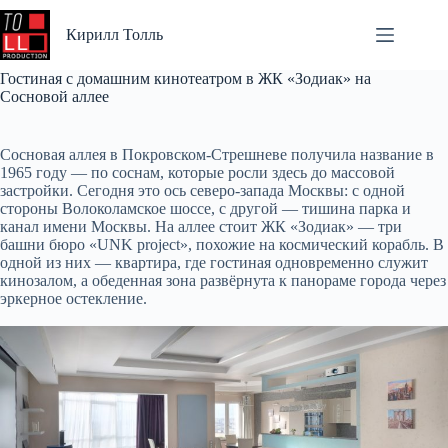
Перейти
к
Кирилл Толль
сути
Гостиная с домашним кинотеатром в ЖК «Зодиак» на
Сосновой аллее
Сосновая аллея в Покровском-Стрешневе получила название в
1965 году — по соснам, которые росли здесь до массовой
застройки. Сегодня это ось северо-запада Москвы: с одной
стороны Волоколамское шоссе, с другой — тишина парка и
канал имени Москвы. На аллее стоит ЖК «Зодиак» — три
башни бюро «UNK project», похожие на космический корабль. В
одной из них — квартира, где гостиная одновременно служит
кинозалом, а обеденная зона развёрнута к панораме города через
эркерное остекление.