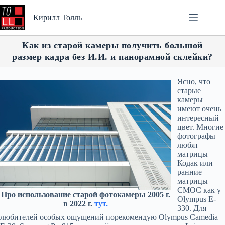
Перейти
к
Кирилл Толль
сути
Как из старой камеры получить большой
размер кадра без И.И. и панорамной склейки?
Ясно, что
старые
камеры
имеют очень
интересный
цвет. Многие
фотографы
любят
матрицы
Кодак или
ранние
матрицы
СМОС как у
Про использование старой фотокамеры 2005 г.
Olympus E-
в 2022 г.
тут.
330. Для
любителей особых ощущений порекомендую Olympus Camedia