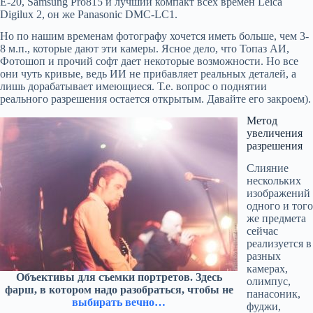
E-20, Samsung Pro815 и лучший компакт всех времен Leica
Digilux 2, он же Panasonic DMC-LC1.
Но по нашим временам фотографу хочется иметь больше, чем 3-
8 м.п., которые дают эти камеры. Ясное дело, что Топаз АИ,
Фотошоп и прочий софт дает некоторые возможности. Но все
они чуть кривые, ведь ИИ не прибавляет реальных деталей, а
лишь дорабатывает имеющиеся. Т.е. вопрос о поднятии
реального разрешения остается открытым. Давайте его закроем).
Метод
увеличения
разрешения
Слияние
нескольких
изображений
одного и того
же предмета
сейчас
реализуется в
разных
камерах,
Объективы для съемки портретов. Здесь
олимпус,
фарш, в котором надо разобраться, чтобы не
панасоник,
выбирать вечно…
фуджи,