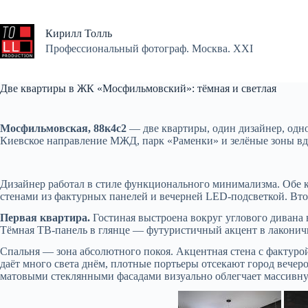
Перейти
к
сути
Кирилл Толль
Профессиональный фотограф. Москва. XXI
Две квартиры в ЖК «Мосфильмовский»: тёмная и светлая
Мосфильмовская, 88к4с2
— две квартиры, один дизайнер, одн
Киевское направление МЖД, парк «Раменки» и зелёные зоны вд
Дизайнер работал в стиле функционального минимализма. Обе к
стенами из фактурных панелей и вечерней LED-подсветкой. Вт
Первая квартира.
Гостиная выстроена вокруг углового дивана 
Тёмная ТВ-панель в глянце — футуристичный акцент в лаконичн
Спальня — зона абсолютного покоя. Акцентная стена с фактурой
даёт много света днём, плотные портьеры отсекают город вече
матовыми стеклянными фасадами визуально облегчает массивну