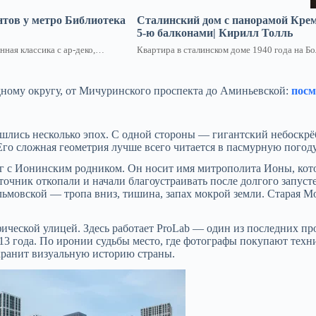
нтов у метро Библиотека
Сталинский дом с панорамой Крем
5-ю балконами| Кирилл Толль
нная классика с ар-деко,…
Квартира в сталинском доме 1940 года на Б
адному округу, от Мичуринского проспекта до Аминьевской:
посм
шлись несколько эпох. С одной стороны — гигантский небоскр
го сложная геометрия лучше всего читается в пасмурную погоду,
 с Ионинским родником. Он носит имя митрополита Ионы, кото
сточник откопали и начали благоустраивать после долгого запус
ьмовской — тропа вниз, тишина, запах мокрой земли. Старая Мо
ической улицей. Здесь работает ProLab — один из последних п
3 года. По иронии судьбы место, где фотографы покупают техни
хранит визуальную историю страны.