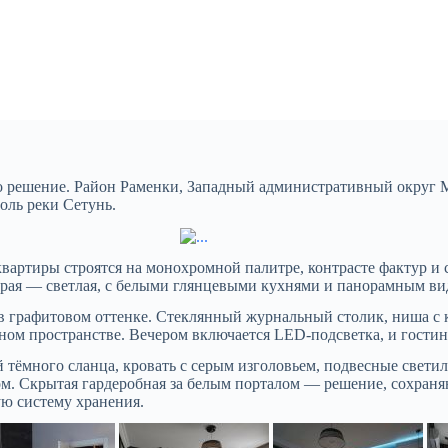
о решение. Район Раменки, Западный административный округ 
оль реки Сетунь.
вартиры строятся на монохромной палитре, контрасте фактур и
орая — светлая, с белыми глянцевыми кухнями и панорамным ви
в графитовом оттенке. Стеклянный журнальный столик, ниша с 
ом пространстве. Вечером включается LED-подсветка, и гостин
 тёмного сланца, кровать с серым изголовьем, подвесные свети
ром. Скрытая гардеробная за белым порталом — решение, сохран
ю систему хранения.