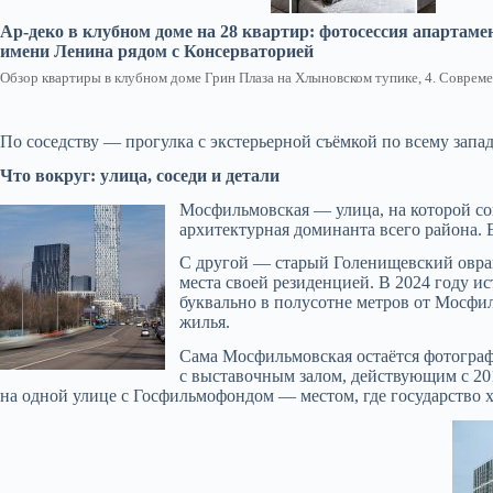
Ар-деко в клубном доме на 28 квартир: фотосессия апартаме
имени Ленина рядом с Консерваторией
Обзор квартиры в клубном доме Грин Плаза на Хлыновском тупике, 4. Совреме
По соседству — прогулка с экстерьерной съёмкой по всему зап
Что вокруг: улица, соседи и детали
Мосфильмовская — улица, на которой со
архитектурная доминанта всего района. Е
С другой — старый Голенищевский овраг
места своей резиденцией. В 2024 году и
буквально в полусотне метров от Мосфил
жилья.
Сама Мосфильмовская остаётся фотограф
с выставочным залом, действующим с 201
на одной улице с Госфильмофондом — местом, где государство 