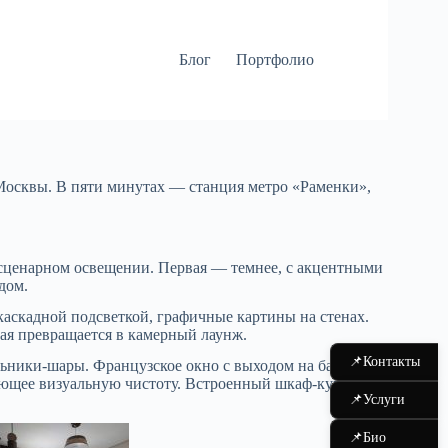
Блог
Портфолио
Москвы. В пяти минутах — станция метро «Раменки»,
 сценарном освещении. Первая — темнее, с акцентными
дом.
каскадной подсветкой, графичные картины на стенах.
ая превращается в камерный лаунж.
📌
Контакты
льники-шары. Французское окно с выходом на балкон
яющее визуальную чистоту. Встроенный шкаф-купе с
📌
Услуги
📌
Био