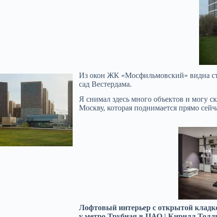
Из окон ЖК «Мосфильмовский» видна ста
сад Вестердама.
Я снимал здесь много объектов и могу с
Москву, которая поднимается прямо сейч
Лофтовый интерьер с открытой кладко
у метро Трубная в ЦАО | Кирилл Толл