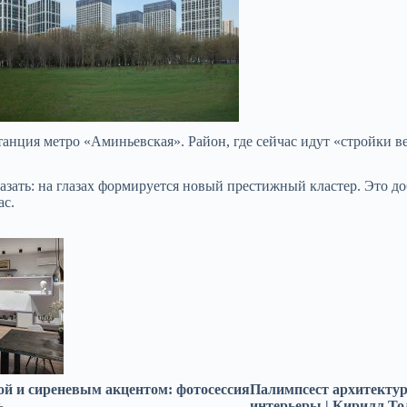
нция метро «Аминьевская». Район, где сейчас идут «стройки в
казать: на глазах формируется новый престижный кластер. Это 
ас.
й и сиреневым акцентом: фотосессия
Палимпсест архитектур
ь
интерьеры | Кирилл То