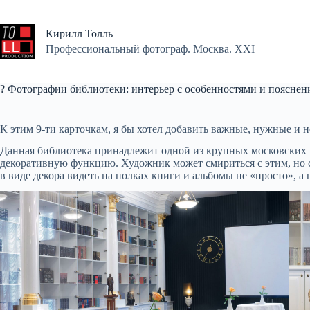
Перейти
к
сути
Кирилл Толль
Профессиональный фотограф. Москва. XXI
? Фотографии библиотеки: интерьер с особенностями и поясне
К этим 9-ти карточкам, я бы хотел добавить важные, нужные и
Данная библиотека принадлежит одной из крупных московских г
декоративную функцию. Художник может смириться с этим, но ст
в виде декора видеть на полках книги и альбомы не «просто», а