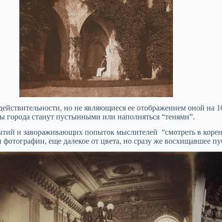
действительности, но не являющиеся ее отображением оной на 
ицы города станут пустынными или наполняться “тенями”.
ытий и завораживающих попыток мыслителей “смотреть в корень
 фотографии, еще далекое от цвета, но сразу же восхищавшее пу