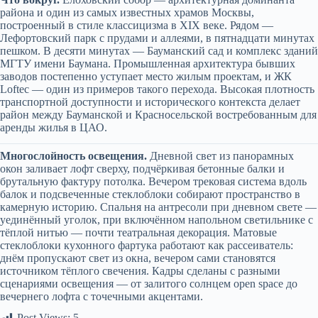
района и один из самых известных храмов Москвы,
построенный в стиле классицизма в XIX веке. Рядом —
Лефортовский парк с прудами и аллеями, в пятнадцати минутах
пешком. В десяти минутах — Бауманский сад и комплекс зданий
МГТУ имени Баумана. Промышленная архитектура бывших
заводов постепенно уступает место жилым проектам, и ЖК
Loftec — один из примеров такого перехода. Высокая плотность
транспортной доступности и исторического контекста делает
район между Бауманской и Красносельской востребованным для
аренды жилья в ЦАО.
Многослойность освещения.
Дневной свет из панорамных
окон заливает лофт сверху, подчёркивая бетонные балки и
брутальную фактуру потолка. Вечером трековая система вдоль
балок и подсвеченные стеклоблоки собирают пространство в
камерную историю. Спальня на антресоли при дневном свете —
уединённый уголок, при включённом напольном светильнике с
тёплой нитью — почти театральная декорация. Матовые
стеклоблоки кухонного фартука работают как рассеиватель:
днём пропускают свет из окна, вечером сами становятся
источником тёплого свечения. Кадры сделаны с разными
сценариями освещения — от залитого солнцем open space до
вечернего лофта с точечными акцентами.
Post Views:
5