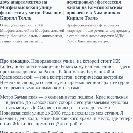
двух апартаментов на
перепродажу: фотосессия
Мосфильмовской улице —
жилья на Комсомольском
фотосессия у метро Раменки |
проспекте в Хамовниках |
Кирилл Толль
Кирилл Толль
Обзор двух квартир в ЖК
Профессиональная фотосъёмка
Мосфильмовский на Мосфильмовской
квартиры после ремонта под продажу
улице. Функциональный минимализм,
в сталинском доме напротив МДМ.
тёмная и светлая гамма,…
Район Хамовники, метро…
Про локацию.
Новорязанская улица, на которой стоит ЖК
Loftec, получила название по Рязанскому направлению — здесь
проходила дорога на Рязань. Район между Бауманской и
Красносельской — зона контрастов: историческая застройка
Немецкой слободы соседствует с промышленной архитектурой
и современными жилыми комплексами.
Метро Бауманская — в семи минутах пешком, Красносельская
— в десяти. До Елоховского собора с его узнаваемым куполом
— пять минут. До Садового кольца — пятнадцать. На
Новорязанской улице до 2008 года находилась моя студия. Я
каждый день ходил мимо Елоховского храма, и место, где теперь
стоит ЖК Loftec, помню ещё до стройки.
Что вокруг.
Елоховский собор — архитектурная доминанта