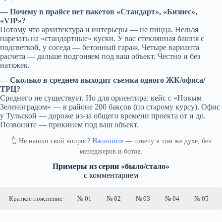
— Почему в прайсе нет пакетов «Стандарт», «Бизнес»,
«VIP»?
Потому что архитектура и интерьеры — не пицца. Нельзя
нарезать на «стандартные» куски. У вас стеклянная башня с
подсветкой, у соседа — бетонный гараж. Четыре варианта
расчета — дальше подгоняем под ваш объект. Честно и без
натяжек.
— Сколько в среднем выходит съемка одного ЖК/офиса/
ТРЦ?
Среднего не существует. Но для ориентира: кейс с «Новым
Зеленоградом» — в районе 200 баксов (по старому курсу). Офис
у Тульской — дороже из-за общего времени проекта от и до.
Позвоните — прикинем под ваш объект.
👆 Не нашли свой вопрос?
Напишите
— отвечу в том же духе, без
менеджеров и ботов.
Примеры из серии «было/стало»
с комментарием
Краткое пояснение
№ 01
№ 02
№ 03
№ 04
№ 05
Обращу внимание публики, что правки и ретушь, приведенная в этих
примерах, не носят характера доведенных до идеала рекламных