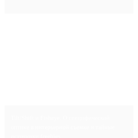
Tilt/Shift и Fisheye. О специфической
оптике в интерьерной съемке и тайные
источники freebies