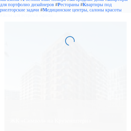
для портфолио дизайнеров
#
Р
естораны
#
К
вартиры под
риелторские задачи
#
М
едицинские центры, салоны красоты
#
З
алы для встреч и офисы
ЖК «Символ» на Крузенштерна