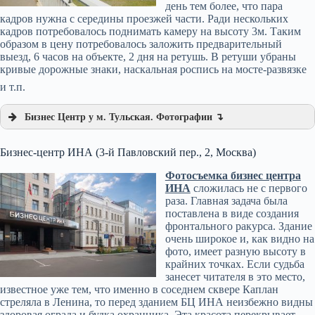
день тем более, что пара
кадров нужна с середины проезжей части. Ради нескольких
кадров потребовалось поднимать камеру на высоту 3м. Таким
образом в цену потребовалось заложить предварительный
выезд, 6 часов на объекте, 2 дня на ретушь. В ретуши убраны
кривые дорожные знаки, наскальная роспись на мосте-развязке
и т.п.
Бизнес Центр у м. Тульская. Фотографии ↴
Бизнес-центр ИНА (3-й Павловский пер., 2, Москва)
Фотосъемка бизнес центра
ИНА
сложилась не с первого
раза. Главная задача была
поставлена в виде создания
фронтального ракурса. Здание
очень широкое и, как видно на
фото, имеет разную высоту в
крайних точках. Если судьба
занесет читателя в это место,
известное уже тем, что именно в соседнем сквере Каплан
стреляла в Ленина, то перед зданием БЦ ИНА неизбежно видны
здоровая ограда и будка охранника. Эта красота перекрывает