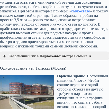
умудриться остаться в минимальной ретуши для сохранения
рентабельности, но без оскорбления визуальных чувств своих и
заказчика. При этом некоторые примеры «
было-стало
» я покажу
в самом конце этой страницы. Таким образом я пробыл на
проекте 3,5 часа — ровно столько, сколько потребовалось
солнцу для перехода от одного нужного света до другого. В
прайс таких съемок не закладываются предварительные выезды,
доставки высокой стойки для подъема камеры и прочая
профессиональная суета. Здесь делается ставка на способность
быстро и здраво ориентироваться на местности + решать
вопросы с нужными точками самыми любыми способами.
Современный жк в Подмосковье: быстрая съемка ↴
Офисное здание у м. Тульская (Москва)
Офисное здание.
Постоянный
машинный поток. Чтобы
солнце перешло с одной
стороны объекта на другую
требуется пара часов
ожидания. Анализ трафика
выявил, что сделать работу
возможно только в выходной