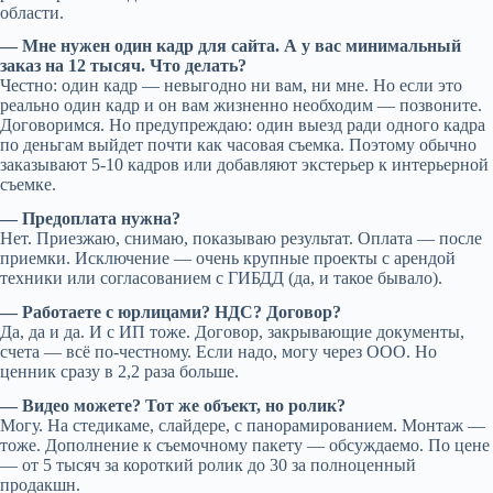
области.
— Мне нужен один кадр для сайта. А у вас минимальный
заказ на 12 тысяч. Что делать?
Честно: один кадр — невыгодно ни вам, ни мне. Но если это
реально один кадр и он вам жизненно необходим — позвоните.
Договоримся. Но предупреждаю: один выезд ради одного кадра
по деньгам выйдет почти как часовая съемка. Поэтому обычно
заказывают 5-10 кадров или добавляют экстерьер к интерьерной
съемке.
— Предоплата нужна?
Нет. Приезжаю, снимаю, показываю результат. Оплата — после
приемки. Исключение — очень крупные проекты с арендой
техники или согласованием с ГИБДД (да, и такое бывало).
— Работаете с юрлицами? НДС? Договор?
Да, да и да. И с ИП тоже. Договор, закрывающие документы,
счета — всё по-честному. Если надо, могу через ООО. Но
ценник сразу в 2,2 раза больше.
— Видео можете? Тот же объект, но ролик?
Могу. На стедикаме, слайдере, с панорамированием. Монтаж —
тоже. Дополнение к съемочному пакету — обсуждаемо. По цене
— от 5 тысяч за короткий ролик до 30 за полноценный
продакшн.