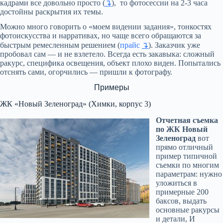
кадрами все довольно просто (
↴
), то фотосессии на 2-3 часа
достойны раскрытия их темы.
Можно много говорить о «моем видении задания», тонкостях
фотоискусства и нарративах, но чаще всего обращаются за
быстрым ремесленным решением (
прайс
↴
). Заказчик уже
пробовал сам — и не взлетело. Всегда есть закавыка: сложный
ракурс, специфика освещения, объект плохо виден. Попытались
отснять сами, огорчились — пришли к фотографу.
Примеры
ЖК «Новый Зеленоград» (Химки, корпус 3)
Отчетная съемка
по ЖК Новый
Зеленоград
вот
прямо отличный
пример типичной
съемки по многим
параметрам: нужно
уложиться в
примерные 200
баксов, выдать
основные ракурсы
и детали, И