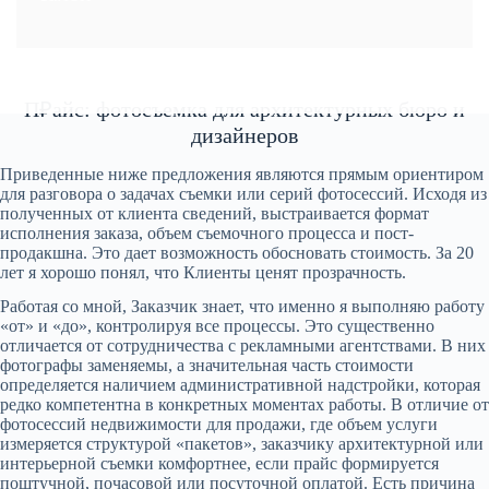
П₽айс: фотосъемка для архитектурных бюро и
дизайнеров
Приведенные ниже предложения являются прямым ориентиром
для разговора о задачах съемки или серий фотосессий. Исходя из
полученных от клиента сведений, выстраивается формат
исполнения заказа, объем съемочного процесса и пост-
продакшна. Это дает возможность обосновать стоимость. За 20
лет я хорошо понял, что Клиенты ценят прозрачность.
Работая со мной, Заказчик знает, что именно я выполняю работу
«от» и «до», контролируя все процессы. Это существенно
отличается от сотрудничества с рекламными агентствами. В них
фотографы заменяемы, а значительная часть стоимости
определяется наличием административной надстройки, которая
редко компетентна в конкретных моментах работы. В отличие от
фотосессий недвижимости для продажи, где объем услуги
измеряется структурой «пакетов», заказчику архитектурной или
интерьерной съемки комфортнее, если прайс формируется
поштучной, почасовой или посуточной оплатой. Есть причина