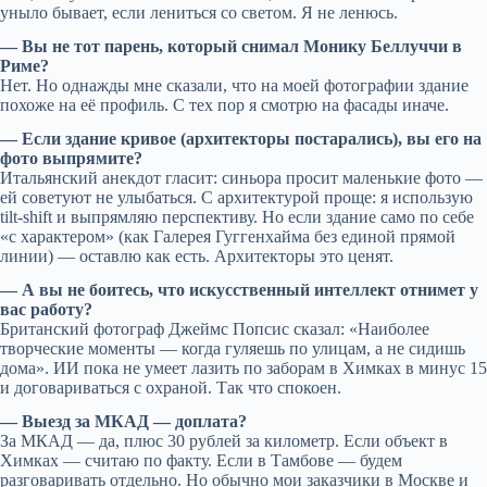
уныло бывает, если лениться со светом. Я не ленюсь.
— Вы не тот парень, который снимал Монику Беллуччи в
Риме?
Нет. Но однажды мне сказали, что на моей фотографии здание
похоже на её профиль. С тех пор я смотрю на фасады иначе.
— Если здание кривое (архитекторы постарались), вы его на
фото выпрямите?
Итальянский анекдот гласит: синьора просит маленькие фото —
ей советуют не улыбаться. С архитектурой проще: я использую
tilt-shift и выпрямляю перспективу. Но если здание само по себе
«с характером» (как Галерея Гуггенхайма без единой прямой
линии) — оставлю как есть. Архитекторы это ценят.
— А вы не боитесь, что искусственный интеллект отнимет у
вас работу?
Британский фотограф Джеймс Попсис сказал: «Наиболее
творческие моменты — когда гуляешь по улицам, а не сидишь
дома». ИИ пока не умеет лазить по заборам в Химках в минус 15
и договариваться с охраной. Так что спокоен.
— Выезд за МКАД — доплата?
За МКАД — да, плюс 30 рублей за километр. Если объект в
Химках — считаю по факту. Если в Тамбове — будем
разговаривать отдельно. Но обычно мои заказчики в Москве и