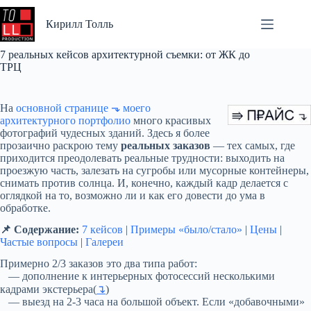
Перейти
к
Кирилл Толль
сути
7 реальных кейсов архитектурной съемки: от ЖК до
ТРЦ
На
основной странице ⬎ моего
архитектурного портфолио
много красивых
фотографий чудесных зданий. Здесь я более
прозаично раскрою тему
реальных заказов
— тех самых, где
приходится преодолевать реальные трудности: выходить на
проезжую часть, залезать на сугробы или мусорные контейнеры,
снимать против солнца. И, конечно, каждый кадр делается с
оглядкой на то, возможно ли и как его довести до ума в
обработке.
📌 Содержание:
7 кейсов
|
Примеры «было/стало»
|
Цены
|
Частые вопросы
|
Галереи
Примерно 2/3 заказов это два типа работ:
— дополнение к интерьерных фотосессий несколькими
кадрами экстерьера(
↴
)
— выезд на 2-3 часа на большой объект. Если «добавочными»