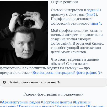
О цене решений
изображений. Причина для этого проста — эти фотографии сделаны для
использования в отчетах. Этот момент и определяет бюджет и
Съемки интерьеров и
зданий
я
минимальное время на пост продакшн. Тем не менее, эти
провожу с 2003 года (
био↴
).
профессиональная коррекция важна и она делает свое дело эффективно
и честно.
Портфолио представляет
фотосессий различного
типа↴
.
Мой профессионализм, опыт и
Много зданий в Москве)).
личный интерес направлены на
Одни расположены на узких улицах, с ритмично запарковаными
создание впечатляющих
автомобилями, другие стоят вдоль широких потоков транспорта,
фотографий. В этом мой бизнес,
разгоняющего обычный земной воздух до столичных скоростей.
способствующий достижению
Каждый объект имеет колоссальное значение в глазах владельцев,
целей моих клиентов.
арендаторов, своих творцов, заказывающих съемку у профессионала,
чтобы получить что-то лучшее, чем кадры на свой телефон.
Что стоит выделить в данном
объекте? С чего начать
фотосессию? Как посчитать бюджет на съемку? — про
предлагаю статью «
Все вопросы интерьерной фотографии.↴
»
Любой проект имеет три этапа:↴
Галереи фотографий и предложений
#
А
рхитектурный раздел
#
Т
орговые центры
#
Б
утики и
магазины
#
Г
остиничные номера
#
З
агородные дома
#
К
вартиры