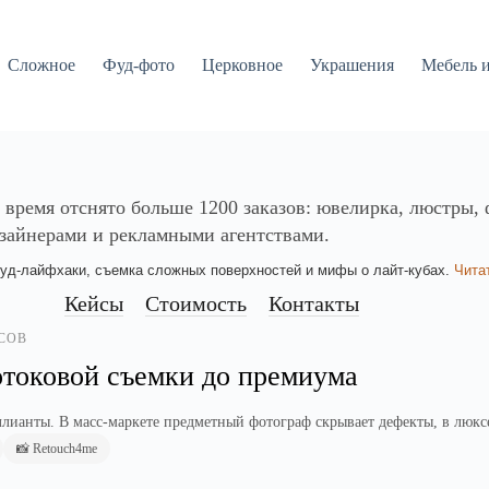
Сложное
Фуд-фото
Церковное
Украшения
Мебель и
 время отснято больше 1200 заказов: ювелирка, люстры, ф
изайнерами и рекламными агентствами.
фуд-лайфхаки, съемка сложных поверхностей и мифы о лайт-кубах.
Чита
Кейсы
Стоимость
Контакты
СОВ
отоковой съемки до премиума
ианты. В масс-маркете предметный фотограф скрывает дефекты, в люкс
📸 Retouch4me