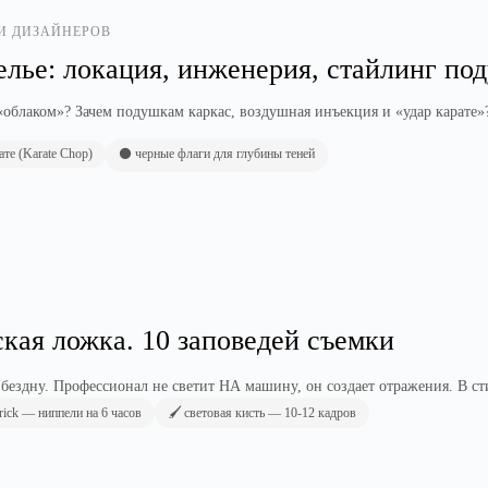
 И ДИЗАЙНЕРОВ
елье: локация, инженерия, стайлинг под
 «облаком»? Зачем подушкам каркас, воздушная инъекция и «удар карате
ате (Karate Chop)
⚫ черные флаги для глубины теней
кая ложка. 10 заповедей съемки
 бездну. Профессионал не светит НА машину, он создает отражения. В ст
Trick — ниппели на 6 часов
🖌️ световая кисть — 10-12 кадров