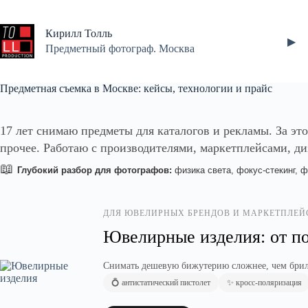
Перейти
к
сути
Кирилл Толль
▶
Предметный фотограф. Москва
Предметная съемка в Москве: кейсы, технологии и прайс
17 лет снимаю предметы для каталогов и рекламы. За это
прочее. Ра
ботаю с производителями, маркетплейсами, д
📖
Глубокий разбор для фотографов:
физика света, фокус-стекинг, 
ДЛЯ ЮВЕЛИРНЫХ БРЕНДОВ И МАРКЕТПЛЕЙ
Ювелирные изделия: от п
Снимать дешевую бижутерию сложнее, чем брилл
💍 антистатический пистолет
✨ кросс-поляризация