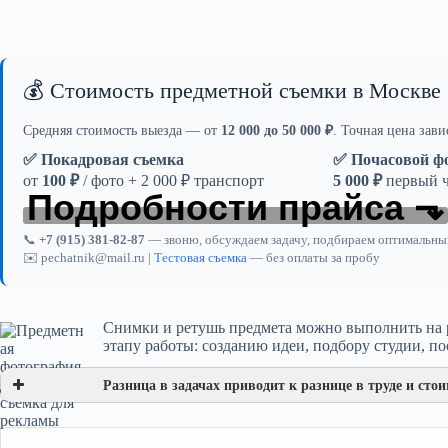
💰 Стоимость предметной съемки в Москве
Средняя стоимость выезда — от
12 000 до 50 000 ₽
. Точная цена зав
✅ Покадровая съемка
✅ Почасовой ф
от
100 ₽
/ фото + 2 000 ₽ транспорт
5 000 ₽
первый ча
Подробности прайса ⬎
📞
+7 (915) 381-82-87
— звоню, обсуждаем задачу, подбираем оптимальны
✉️ pechatnik@mail.ru |
Тестовая съемка
— без оплаты за пробу
Снимки и ретушь предмета можно выполнить на р
этапу работы: созданию идеи, подбору студии, по
Разница в задачах приводит к разнице в труде и сто