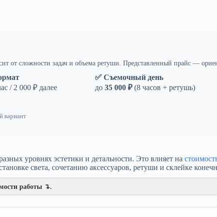
исит от сложности задач и объема ретуши. Представленный прайс — орие
ормат
✅ Съемочный день
с / 2 000 ₽ далее
до
35 000 ₽
(8 часов + ретушь)
й вариант
азных уровнях эстетики и детальности. Это влияет на
стоимост
становке света, сочетанию аксессуаров, ретуши и склейке конеч
имости работы ↴.