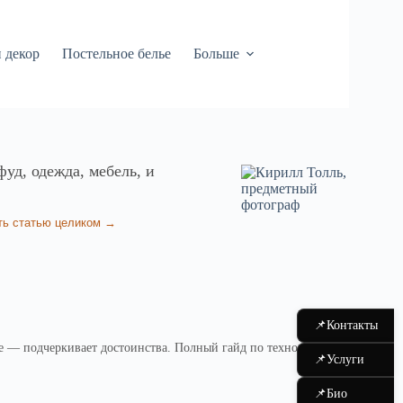
 декор
Постельное белье
Больше
уд, одежда, мебель, и
ть статью целиком →
📌
Контакты
е — подчеркивает достоинства. Полный гайд по технологиям.
📌
Услуги
📌
Био