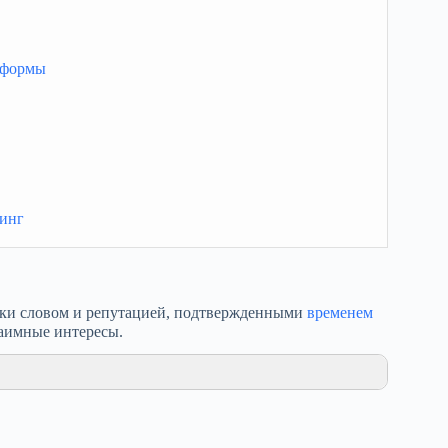
и формы
кинг
сроки словом и репутацией, подтвержденными
временем
заимные интересы.