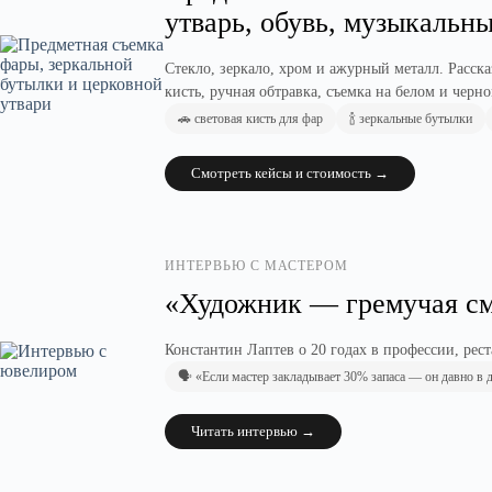
утварь, обувь, музыкальн
Стекло, зеркало, хром и ажурный металл. Расск
кисть, ручная обтравка, съемка на белом и чер
🚗 световая кисть для фар
🍾 зеркальные бутылки
Смотреть кейсы и стоимость →
ИНТЕРВЬЮ С МАСТЕРОМ
«Художник — гремучая см
Константин Лаптев о 20 годах в профессии, рес
🗣️ «Если мастер закладывает 30% запаса — он давно в 
Читать интервью →