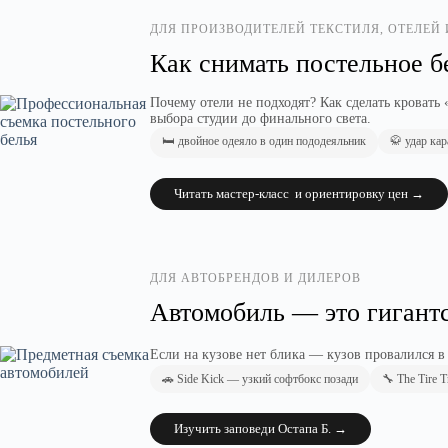
ДЛЯ ПРОИЗВОДИТЕЛЕЙ ТЕКСТИЛЯ, ОТЕЛЕЙ
Как снимать постельное б
Почему отели не подходят? Как сделать кровать
выбора студии до финального света.
🛏️ двойное одеяло в один пододеяльник
🥋 удар кар
Читать мастер-класс и ориентировку цен →
ДЛЯ АВТОБРЕНДОВ И ДИЛЕРОВ
Автомобиль — это гигантс
Если на кузове нет блика — кузов провалился в
🚗 Side Kick — узкий софтбокс позади
🔧 The Tire 
Изучить заповеди Остапа Б. →