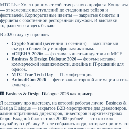
МТС Live Холл принимает события разного профиля. Концерты
— от камерных выступлений до стадионных рейвов и
фестивалей. Корпоративные ивенты — закрытые банкеты и
фуршеты с собственной ресторанной службой. И выставки —
то, ради чего я здесь бываю.
В 2026 году тут прошли:
Crypto Summit
(весенний и осенний) — масштабный
съезд по блокчейну и цифровым активам.
«СЦЕНА 2026»
— фестиваль ивент-индустрии и MICE.
Business & Design Dialogue 2026
— форум-выставка
коммерческой недвижимости, дизайна и IT-решений для
офисов.
МТС True Tech Day
— IT-конференция.
AnimatiCon 2026
— фестиваль авторской анимации и гик-
культуры.
🏢 Business & Design Dialogue 2026 как пример
Я расскажу про выставку, на которой работал лично. Business &
Design Dialogue — закрытое B2B-мероприятие для девелоперов,
административных директоров, инвесторов и архитектурных
бюро. Входной билет стоил 20 000 рублей — это отсекло
случайную публику. В зале собрались люди, которые принимают
решения по оснащению офисов и коммерческих пространств.