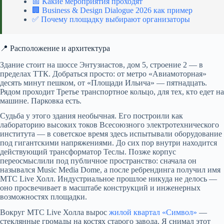
📅 Какие мероприятия проходят
🏢 Business & Design Dialogue 2026 как пример
✅ Почему площадку выбирают организаторы
📍 Расположение и архитектура
Здание стоит на шоссе Энтузиастов, дом 5, строение 2 — в
пределах ТТК. Добраться просто: от метро «Авиамоторная»
десять минут пешком, от «Площади Ильича» — пятнадцать.
Рядом проходит Третье транспортное кольцо, для тех, кто едет на
машине. Парковка есть.
Судьба у этого здания необычная. Его построили как
лабораторию высоких токов Всесоюзного электротехнического
института — в советское время здесь испытывали оборудование
под гигантскими напряжениями. До сих пор внутри находится
действующий трансформатор Теслы. Позже корпус
переосмыслили под публичное пространство: сначала он
назывался Music Media Dome, а после ребрендинга получил имя
МТС Live Холл. Индустриальное прошлое никуда не делось —
оно просвечивает в масштабе конструкций и инженерных
возможностях площадки.
Вокруг МТС Live Холла вырос
жилой квартал «Символ»
—
стеклянные громады на костях старого завода. Я снимал этот