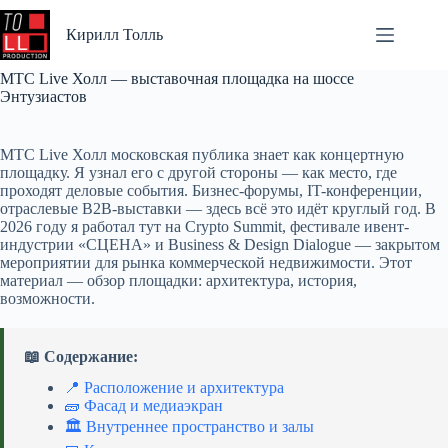
Перейти
к
Кирилл Толль
сути
МТС Live Холл — выставочная площадка на шоссе
Энтузиастов
МТС Live Холл московская публика знает как концертную
площадку. Я узнал его с другой стороны — как место, где
проходят деловые события. Бизнес-форумы, IT-конференции,
отраслевые B2B-выставки — здесь всё это идёт круглый год. В
2026 году я работал тут на Crypto Summit, фестивале ивент-
индустрии «СЦЕНА» и Business & Design Dialogue — закрытом
мероприятии для рынка коммерческой недвижимости. Этот
материал — обзор площадки: архитектура, история,
возможности.
📖 Содержание:
📍 Расположение и архитектура
🧱 Фасад и медиаэкран
🏛️ Внутреннее пространство и залы