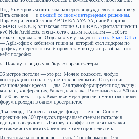
Под 36-метровым потолком развернули двухдневную выставку.
Пять стендов — и
каждый со своим интерьерным решением
.
Параметрический купол ABOVE/NAYADA, синий портал
SMART GROUP, оливковая стойка OFIFRAN, кристаллический
куб Nefa Architects, стенд-театр с алым текстилем — всё это
стояло в одном зале. Отдельно хочу выделить
стенд Space Office
— Agile-офис с кабинами тишины, который стал лидером по
трафику и переговорам. Я провёл там оба дня и разобрал этот
кейс подробно.
✅ Почему площадку выбирают организаторы
36 метров потолка — это раз. Можно подвесить любую
конструкцию, и она не упрётся в перекрытия. Отсутствие
стационарных кресел — два. Зал трансформируется под задачу:
концерт, конференция, банкет, выставка. Вместимость от 500 до
8 500 человек — три. Камерное мероприятие и многотысячный
форум проходят в одном пространстве.
Два рекорда Гиннесса за медиафасад — четыре. Система
проекции на 360 градусов превращает стены и потолок в
единую поверхность. Для шоу это эффектно, для выставки —
возможность вписать брендинг в само пространство.
Индустриальное прошлое — пять. Трансформатор Теслы,