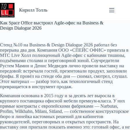
Перейти
к
Кирилл Толль
сути
Как Space Office выстроил Agile-офис на Business &
Design Dialogue 2026
Стенд №10 на Business & Design Dialogue 2026 работал без
перерыва два дня. Компания ООО «СПЕЙС ОФИС» привезла в
МТС Live Холл полноценный Agile-офис с кабинами тишины,
подъёмными столами и переговорной зоной. Соучредители
Рустем Мамин и Денис Медведев лично провели выставку на
передовой: встречали гостей, презентовали продукт, заполняли
брифы. Я провёл на стенде оба дня — снимал, смотрел, слушал.
Этот материал — разбор того, как технологичный стенд
превращается в инструмент продаж.
Компания основана в 2015 году и за десять лет выросла в
крупного поставщика офисной мебели премиум-класса. У них
прямые контракты с европейскими фабриками — Narbutas,
Profim, Wilkhahn, Milani, Sitland, — собственное конструкторское
бюро и линейка кастомных решений для кабинетов
руководителей, переговорных и открытых пространств. На
выставку они приехали показать именно это: готовый офис, а не