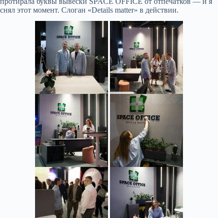
протирала буквы вывески SPACE OFFICE от отпечатков — и я
снял этот момент. Слоган «Details matter» в действии.