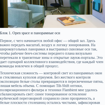
Блок 1. Open space и панорамные оси
Первое, с чего начинается любой офис — общий зал. Здесь
важно передать масштаб, воздух и логику зонирования. На
широкоугольных панорамах я выстраивал сквозные оси так,
чтобы рабочие бенч-системы переднего плана визуально
перетекали в транзитные зоны и открытые лаунж-порталы. Это
дает сценарий коллективного взаимодействия, где каждый член
команды вовлечен в общий процесс.
Техническая сложность — контровой свет из панорамных окон
и стеклянных куполов атриумов. Без жесткого контроля
экспозиции белые столы превращаются в пересвеченные пятна,
лишая мебель объема. С помощью Tilt-Shift оптики,
поляризационного фильтра и техники Flambient мне удалось
сбалансировать свет: синее тонированное остекление
кубической переговорной сохранило свою прозрачность, а
белые плоскости столешниц остались чистыми, зафиксировав