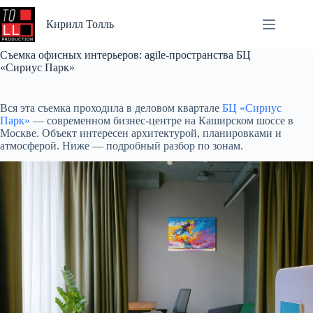
Перейти
к
Кирилл Толль
сути
Съемка офисных интерьеров: agile-пространства БЦ
«Сириус Парк»
Вся эта съемка проходила в деловом квартале
БЦ «Сириус
Парк»
— современном бизнес-центре на Каширском шоссе в
Москве. Объект интересен архитектурой, планировками и
атмосферой. Ниже — подробный разбор по зонам.