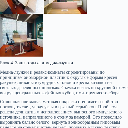
Блок 4. Зоны отдыха и медиа-лаунжи
Медиа-лаунжи и релакс-комнаты спроектированы по
принципам биоморфной пластики: округлые формы кресел-
ракушек, диваны изумрудных тонов и кресла-качалки на
светлых деревянных полозьях. Съемка велась по круговой схеме
вокруг центральных кофейных кубов, имитируя место сбора.
Сплошная оливковая матовая покраска стен имеет свойство
поглощать свет, уводя углы в грязный серый тон. Проблема
решена деликатным использованием выносного импульсного
источника, направленного в стену за камерой. Это позволило
выровнять баланс белого, вернуть волнообразным гипсовым
панелям на стенах чистый рельеф, проявить мягкую фактуру