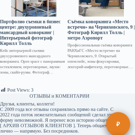
Портфолио съемки в бизнес
Съёмка коворкинга «Место
центре: двухуровневый
встречи» на Черняховского, 9 |
мансардный коворкинг |
Фотограф Кирилл Толль |
Интерьерный фотограф
метро Аэропорт
Кирилл Толль
Профессиональная съёмка коворкинга
Кейс интерьерной съемки
РАНХиГС «Место встречи» на
двухуровневого мансардного
Черняховского, 9. Открытый
коворкинга. Open space с панорамным
опенспейс, зоны фокусировки,
остеклением, переговорные, лаунж-
лекторий-амфитеатр, переговорные.…
зоны, скайп-румы. Фотограф…
Post Views:
3
ОТЗЫВЫ и КОМЕНТАРИИ
Друзья, клиенты, коллеги!
С 2009 года все отзывы сохранялись прямо на сайте. С
2022 года поток нежелательных сообщений сделал эту
форму невозможной. Я перенес всю историю общения в
₽
[
АРХИВ ОТЗЫВОВ КЛИЕНТОВ
]. Теперь общаемся
лично — напрямую. Без посредников.