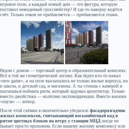
игровое поле, а каждый новый дом — это фигура, которую
поставил невидимый гроссмейстер? И где-то наверху ведётся
счёт. Только очков не прибавляется — прибавляются этажи.
Рядом с домом — торговый центр и образовательный комплекс.
Всё в той же геометрической логике. Как будто кто-то нажал
«new game», и на поле высыпались не только жилые корпуса, но
и школа, и детский сад, и магазины. А ты стоишь с камерой и
пытаешься поймать ритм, который задумал архитектор. Только
вместо джойстика — колёсико экспокоррекции. Вместо кнопки
«пауза» — затвор.
После этой съёмки я окончательно убедился:
фасадоразгадчик
жилых комплексов, считывающий восьмибитный код в
ритме цветных блоков на ветру у станции МЦД
нигде не
бывает просто прохожим. Если вашему жилому комплексу или