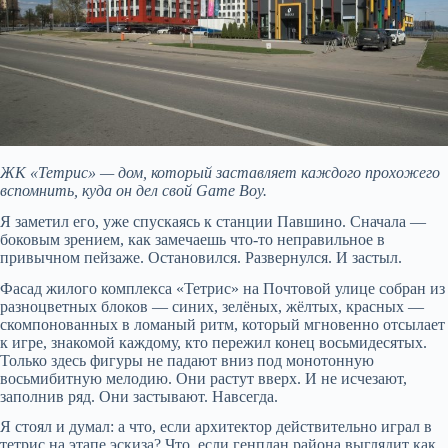
ЖК «Тетрис» — дом, который заставляет каждого прохожего
вспомнить, куда он дел свой Game Boy.
Я заметил его, уже спускаясь к станции Павшино. Сначала —
боковым зрением, как замечаешь что-то неправильное в
привычном пейзаже. Остановился. Развернулся. И застыл.
Фасад жилого комплекса «Тетрис» на Почтовой улице собран из
разноцветных блоков — синих, зелёных, жёлтых, красных —
скомпонованных в ломаный ритм, который мгновенно отсылает
к игре, знакомой каждому, кто пережил конец восьмидесятых.
Только здесь фигуры не падают вниз под монотонную
восьмибитную мелодию. Они растут вверх. И не исчезают,
заполнив ряд. Они застывают. Навсегда.
Я стоял и думал: а что, если архитектор действительно играл в
тетрис на этапе эскиза? Что, если генплан района выглядит как