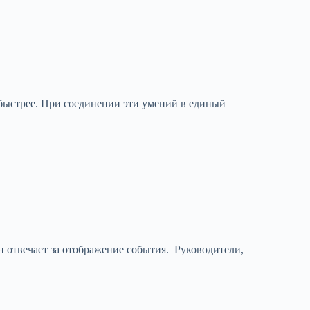
и Миронове, но абонементов, так сказать...
 быстрее. При соединении эти умений в единый
 отвечает за отображение события. Руководители,