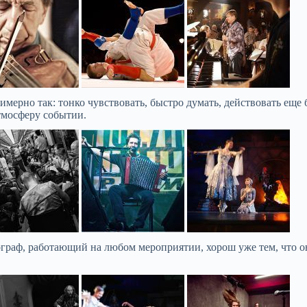
графии из портфолио
посещения СФ у меня был еще пр
 прочей прессе. Со
 пока содержание
мерно так: тонко чувствовать, быстро думать, действовать еще
тмосферу событии.
граф, работающий на любом мероприятии, хорош уже тем, что он