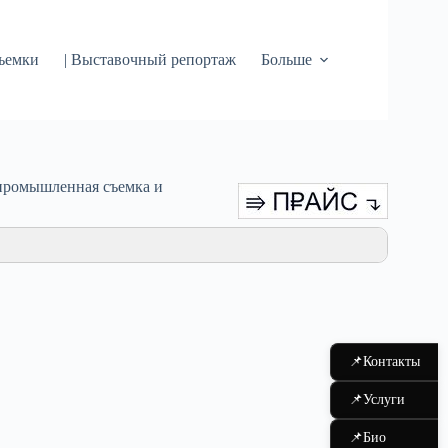
съемки
| Выставочный репортаж
Больше
 промышленная съемка и
📌
Контакты
📌
Услуги
📌
Био