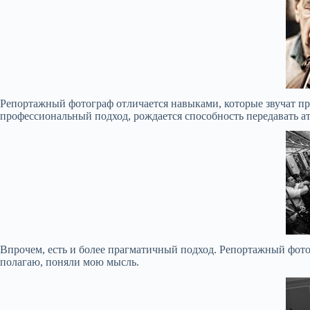
+Персональный портрет для интервью и т.п. фото
Здесь можно увидеть некоторые фотографии в журналах и
временем я постараюсь перенести сюда больше архивов, а
такое:...
Репортажный фотограф отличается навыками, которые звучат при
профессиональный подход, рождается способность передавать а
Впрочем, есть и более прагматичный подход. Репортажный фото
полагаю, поняли мою мысль.