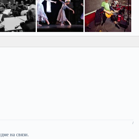
«себя показать и людей
ем является
/
дме на связи.