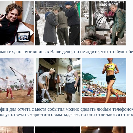
аю их, погрузившись в Ваше дело, но не ждите, что это будет б
афии для отчета с места события можно сделать любым телефоно
Концертно-зрелищные меропр
могут отвечать маркетинговым задачам, но они отличаются от 
парламентах
Заседание в Совете Федерации 