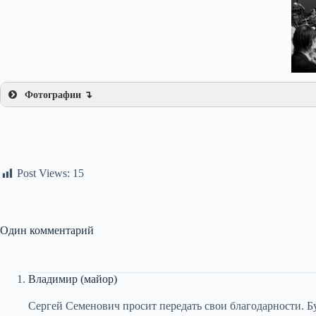
Митинги. 5 фотосессий
Большая часть участников теперешних митингов выходит 
посмотреть». Некоторые полагают, что важным достижени
присутствие митинга в СМИ. Полагаю...
Фотографии ↴
Post Views:
15
Один комментарий
Владимир (майор)
Сергей Семенович просит передать свои благодарности. Бу