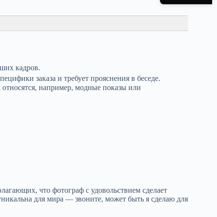
чших кадров.
специфики заказа и требует прояснения в беседе.
 относятся, например, модные показы или
тенд в Москве
выставок. «Крокус-Экспо» и «Экспоцентр»
. Задача фотографа — дать заказчику
нт: для отчётов...
олагающих, что фотограф с удовольствием сделает
 уникальна для мира — звоните, может быть я сделаю для