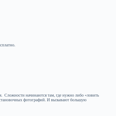
есплатно.
м. Сложности начинаются там, где нужно либо «ловить
иятия: шоу, спорт, заседания в
постановочных фотографий. И вызывают большую
в день принятия закона «Димы Яковлева». Опыт