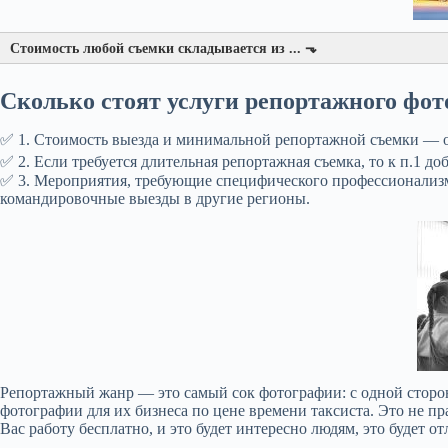
Стоимость любой съемки складывается из ... ⬎
Сколько стоят услуги репортажного фо
Фотосъемка заводов и производств в Москве
✅ 1. Стоимость выезда и минимальной репортажной съемки — от
Профессиональная производственная съемка в Москве и 
✅ 2. Если требуется длительная репортажная съемка, то к п.1 до
это возможность показать масштаб вашего бизнеса. Ка
✅ 3. Мероприятия, требующие специфического профессионализм
фотограф, я создаю качественный...
командировочные выезды в другие регионы.
Репортажный жанр — это самый сок фотографии: с одной стороны
фотографии для их бизнеса по цене времени таксиста. Это не пр
Вас работу бесплатно, и это будет интересно людям, это будет о