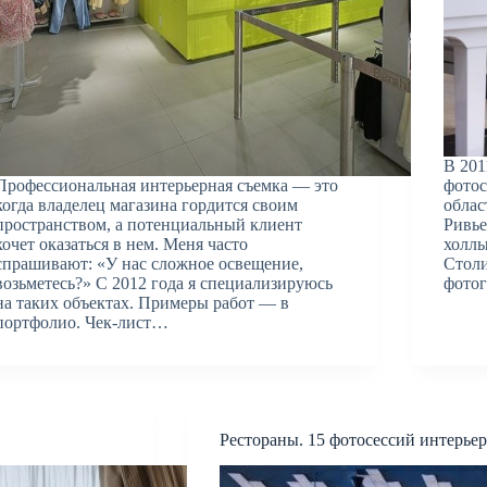
В 201
Профессиональная интерьерная съемка — это
фотос
когда владелец магазина гордится своим
облас
пространством, а потенциальный клиент
Ривье
хочет оказаться в нем. Меня часто
холлы
спрашивают: «У нас сложное освещение,
Столи
возьметесь?» С 2012 года я специализируюсь
фото
на таких объектах. Примеры работ — в
портфолио. Чек-лист…
Рестораны. 15 фотосессий интерье