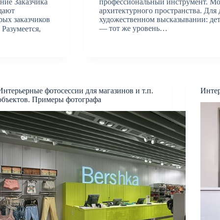
ние Заказчика
профессиональный инструмент. Мой
дают
архитектурного пространства. Для
рых заказчиков
художественном высказывании: дета
— тот же уровень…
 Разумеется,
Интерьерные фотосессии для магазинов и т.п.
Интер
объектов. Примеры фотографа