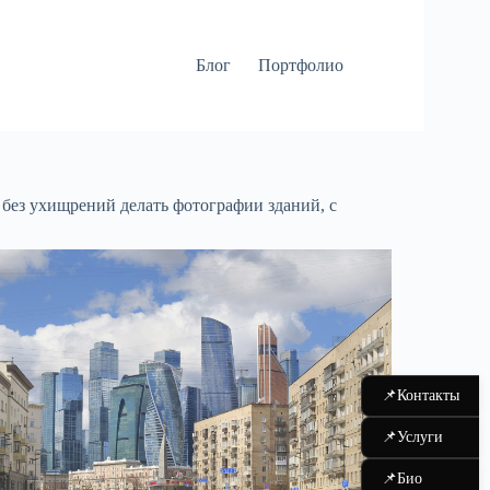
Блог
Портфолио
без ухищрений делать фотографии зданий, с
📌
Контакты
📌
Услуги
📌
Био