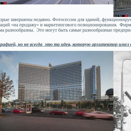
торые завершены недавно. Фотосессии для зданий, функциониру
нтаций «на продажу» и маркетингового позиционирования. Фирм
ма разнообразны. Это могут быть самые разнообразные предпри
афией, но не всегда это та идея, которую архитектор имел в