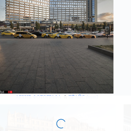
АРХИВ ФОТОГРАФА
&
П₽АЙС
(тут)