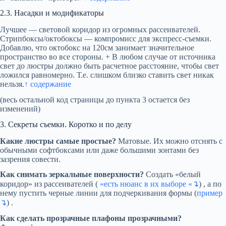
2.3. Насадки и модификаторы
Лучшее — световой коридор из огромных рассеивателей.
Стрипбоксы/октобоксы — компромисс для экспресс-съемки.
Добавлю, что октобокс на 120см занимает значительное
пространство во все стороны. + В любом случае от источника
свет до люстры должно быть расчетное расстояние, чтобы свет
ложился равномерно. Т.е. слишком близко ставить свет никак
нельзя.
↑ содержание
(весь остальной код страницы до пункта 3 остается без
изменений)
3. Секреты съемки. Коротко и по делу
Какие люстры самые простые?
Матовые. Их можно отснять с
обычными софтбоксами или даже большими зонтами без
зазрения совести.
Как снимать зеркальные поверхности?
Создать «белый
коридор» из рассеивателей (
«есть нюанс в их выборе «↴
) , а по
нему пустить черные линии для подчеркивания формы (
пример
↴
) .
Как сделать прозрачные плафоны прозрачными?