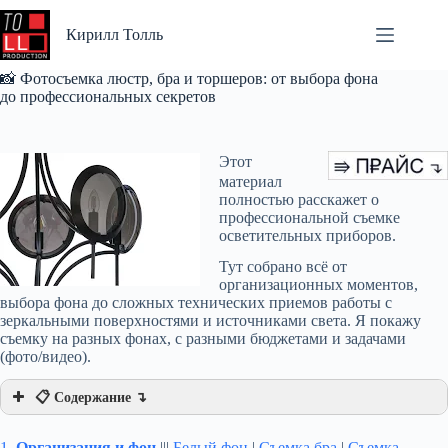
Перейти
к
Кирилл Толль
сути
📸 Фотосъемка люстр, бра и торшеров: от выбора фона
до профессиональных секретов
Этот
материал
полностью расскажет о
профессиональной съемке
осветительных приборов.
Тут собрано всё от
организационных моментов,
выбора фона до сложных технических приемов работы с
зеркальными поверхностями и источниками света. Я покажу
съемку на разных фонах, с разными бюджетами и задачами
(фото/видео).
📋 Содержание ↴
1.
Организация и фон
|||
Белый фон
|
Съемка бра
|
Съемка