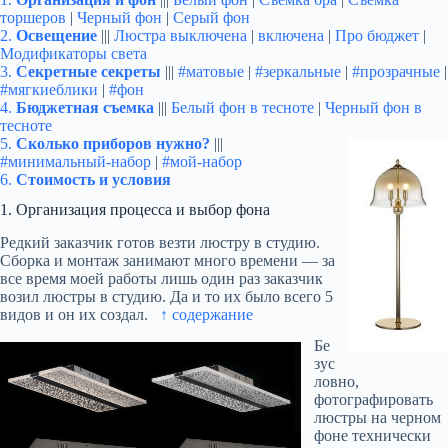
торшеров
|
Черный фон
|
Серый фон
2.
Освещение
|||
Люстра выключена
|
включена
|
Про бюджет
|
Модификаторы света
3.
Секретные секреты
|||
#матовые
|
#зеркальные
|
#прозрачные
|
#мягкиеблики
|
#фон
4.
Бюджетная съемка
|||
Белый фон в тесноте
|
Черный фон в
тесноте
5.
Сколько приборов нужно?
|||
#минимальный-набор
|
#мой-набор
6.
Стоимость и условия
1. Организация процесса и выбор фона
Редкий заказчик готов везти люстру в студию.
Сборка и монтаж занимают много времени — за
все время моей работы лишь один раз заказчик
возил люстры в студию. Да и то их было всего 5
видов и он их создал.
↑ содержание
Бе
зус
ловно,
фотографировать
люстры на черном
фоне технически