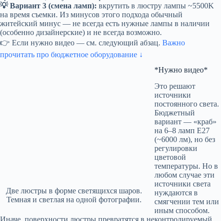
💡 Вариант 3 (смена ламп):
вкрутить в люстру лампы ~5500K
на время съемки. Из минусов этого подхода обычный
житейский минус — не всегда есть нужные лампы в наличии
(особенно дизайнерские) и не всегда возможно.
👉 Если нужно видео — см. следующий абзац.
Важно
прочитать про бюджетное оборудование ↓
*Нужно видео*
Это решают
источники
постоянного света.
Бюджетный
вариант — «краб»
на 6–8 ламп E27
(~6000 лм), но без
регулировки
цветовой
температуры. Но в
любом случае эти
источники света
Две люстры в форме светящихся шаров.
нуждаются в
Темная и светлая на одной фотографии.
смягчении тем или
иным способом.
Иначе, поверхности люстры превратятся в неконтролируемый