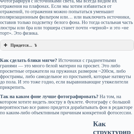
Фотографируя с источниками света, мы всегда видим их
отражения на плафонах. Если мы хотим избавиться от
отражений, то отражения можно попытаться уменьшит
поляризационным фильтром или… или выключить источники,
оставив только подсветку белого фона. Но тогда остальная часть
люстры или бра или торшера станет почти «черной» и это «не
торт». Это физика.
Придется... ↴
Как сделать блики мягче?
Источники с градиентными
гранями — это много белой материи на просвет. Это либо
просветные отражатели на пружинах размером ~200см, либо
фрострамы, либо самодельное из простыней, которые натянуты
до пола. И это тоже годно, если выравнивающие утяжелители
прикрепить.
Так на каком фоне лучше фотографировать?
На том, на
котором хотите видеть люстру в буклете. Фотографу с большой
вероятностью все равно придется дорабатывать фон в редакторе
по каким-либо объективным причинам конкретной фотосессии.
Как
структурир