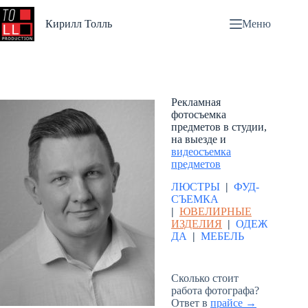
Перейти
к
Кирилл Толль
Меню
сути
Рекламная
фотосъемка
предметов в студии,
на выезде и
видеосъемка
предметов
ЛЮСТРЫ
|
ФУД-
СЪЕМКА
|
ЮВЕЛИРНЫЕ
ИЗДЕЛИЯ
|
ОДЕЖ
ДА
|
МЕБЕЛЬ
Сколько стоит
работа фотографа?
Ответ в
прайсе →