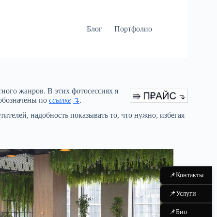
Блог
Портфолио
тного жанров. В этих фотосессиях я
 обозначены по
ссылке
↴
.
тителей, надобность показывать то, что нужно, избегая
📌
Контакты
📌
Услуги
📌
Био