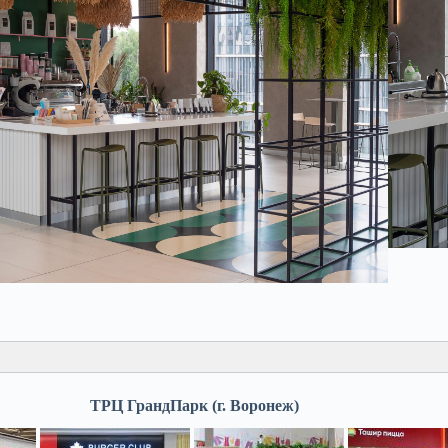
1
2
3
ТРЦ ГрандПарк (г. Воронеж)