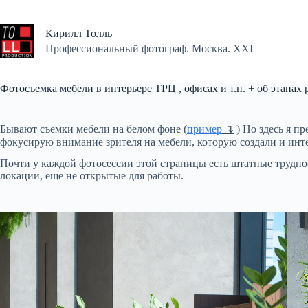
Перейти
к
сути
Кирилл Толль
Профессиональный фотограф. Москва. XXI
Фотосъемка мебели в интерьере ТРЦ , офисах и т.п. + об этапах
Бывают съемки мебели на белом фоне (
пример
↴
) Но здесь я п
фокусирую внимание зрителя на мебели, которую создали и инт
Почти у каждой фотосессии этой страницы есть штатные трудност
локации, еще не открытые для работы.