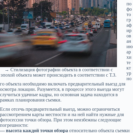
по
фо
то
гр
аф
ир
ов
ан
ию
ар
хи
те
кт
→
Стилизация фотографии объекта в соответствии с
ур
эпохой объекта может происходить в соответствии с Т.З.
но
го объекта необходимо включать предварительный выезд для
осмотра локации. Разумеется, в процессе этого выезда могут
случиться удачные кадры, но основная задача находится в
рамках планирования съемки.
Если отсечь предварительный выезд, можно ограничиться
рассмотрением карты местности и на ней найти нужные для
фотосессии точки обзора. При этом неизбежны следующие
погрешности:
— высота каждой точки обзора
относительно объекта съемки