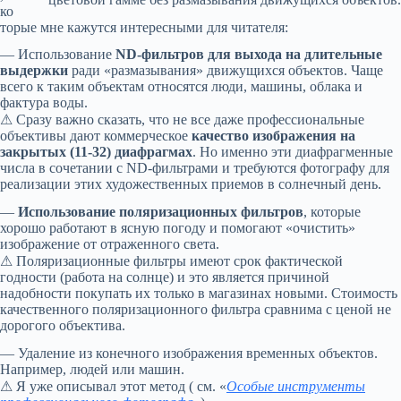
ко
торые мне кажутся интересными для читателя:
— Использование
ND-фильтров для выхода на длительные
выдержки
ради «размазывания» движущихся объектов. Чаще
всего к таким объектам относятся люди, машины, облака и
фактура воды.
⚠ Сразу важно сказать, что не все даже профессиональные
объективы дают коммерческое
качество изображения на
закрытых (11-32) диафрагмах
. Но именно эти диафрагменные
числа в сочетании с ND-фильтрами и требуются фотографу для
реализации этих художественных приемов в солнечный день.
—
Использование поляризационных фильтров
, которые
хорошо работают в ясную погоду и помогают «очистить»
изображение от отраженного света.
⚠ Поляризационные фильтры имеют срок фактической
годности (работа на солнце) и это является причиной
надобности покупать их только в магазинах новыми. Стоимость
качественного поляризационного фильтра сравнима с ценой не
дорогого объектива.
— Удаление из конечного изображения временных объектов.
Например, людей или машин.
⚠ Я уже описывал этот метод ( см. «
Особые инструменты