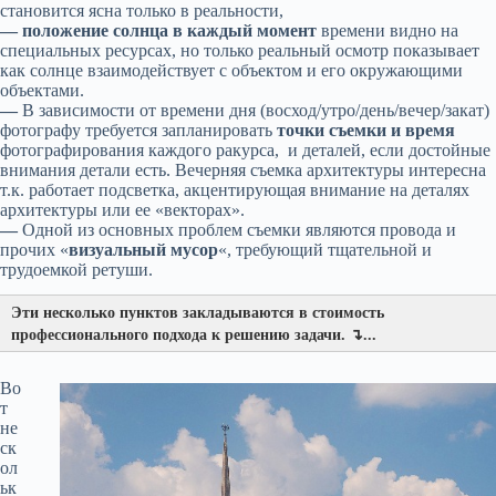
становится ясна только в реальности,
— положение солнца в каждый момент
времени видно на
специальных ресурсах, но только реальный осмотр показывает
как солнце взаимодействует с объектом и его окружающими
объектами.
—
В зависимости от времени дня (восход/утро/день/вечер/закат)
фотографу требуется запланировать
точки съемки и время
фотографирования каждого ракурса, и деталей, если достойные
внимания детали есть. Вечерняя съемка архитектуры интересна
т.к. работает подсветка, акцентирующая внимание на деталях
архитектуры или ее «векторах».
—
Одной из основных проблем съемки являются провода и
прочих «
визуальный мусор
«, требующий тщательной и
трудоемкой ретуши.
Эти несколько пунктов закладываются в стоимость
профессионального подхода к решению задачи. ↴...
Во
т
не
ск
ол
ьк