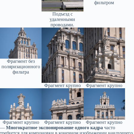
фильтром
Подъезд с
удаленными
проводами.
Фрагмент без
поляризационного
фильтра
Фрагмент крупно
Фрагмент крупно
Фрагмент крупно
Фрагмент крупно
Фрагмент крупно
—
Многократное экспонирование одного кадра
часто
требуется для компоновки в конечном изображении наилучшего