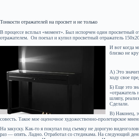
Тонкости отражателей на просвет и не только
В процессе всплыл «момент». Был испорчен один просветный отра
отражателем. Он поехал и купил просветный отражатель 150х2
И вот когда м
близко не кру
А) Это значит
ходу свое пр
Б) Еще это з
«отражатель 
шляпу, реали
Сделали.
В) Наконец, э
совесть. Такое мое оценочное художественно-пролетарское мнен
На закуску. Как-то я покупал под съемку не дорогую видеоголо
раз — опять. Ладно. Отработал со стедикама. На следующий день