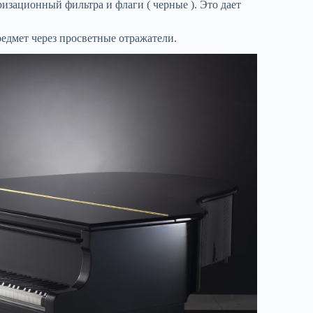
зационный фильтра и флаги ( черные ). Это дает
едмет через просветные отражатели.