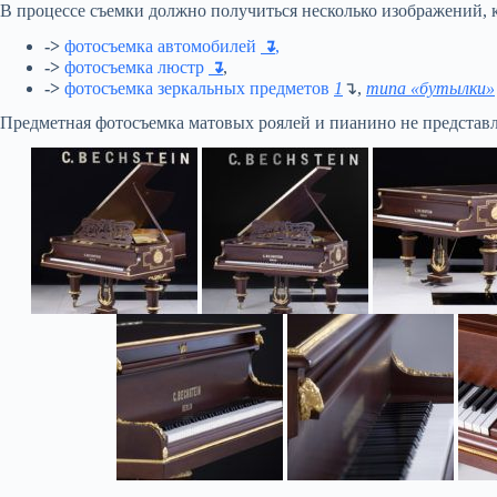
В процессе съемки должно получиться несколько изображений, к
->
фотосъемка автомобилей
↴
,
->
фотосъемка люстр
↴
,
->
фотосъемка зеркальных предметов
1
↴,
типа «бутылки»
Предметная фотосъемка матовых роялей и пианино не представл