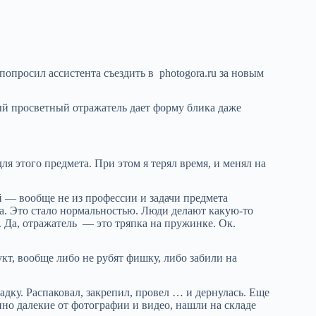
опросил ассистента съездить в photogora.ru за новым
нный просветный отражатель дает форму блика даже
я этого предмета. При этом я терял время, и менял на
й — вообще не из профессии и задачи предмета
ча. Это стало нормальностью. Люди делают какую-то
. Да, отражатель — это тряпка на пружинке. Ок.
укт, вообще либо не рубят фишку, либо забили на
адку. Распаковал, закрепил, провел … и дернулась. Еще
нно далекие от фотографии и видео, нашли на складе