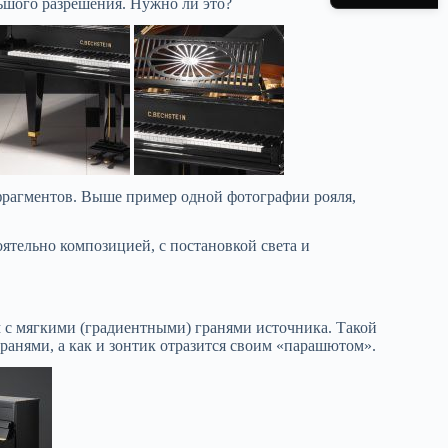
шого разрешения. Нужно ли это?
фрагментов. Выше пример одной фотографии рояля,
оятельно композицией, с постановкой света и
м с мягкими (градиентными) гранями источника. Такой
ранями, а как и зонтик отразится своим «парашютом».