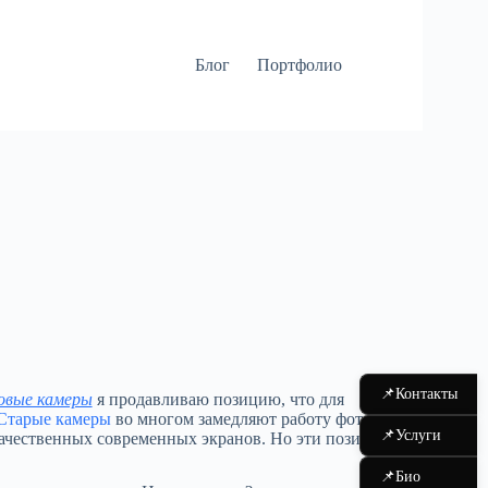
Блог
Портфолио
📌
Контакты
новые камеры
я продавливаю позицию, что для
Старые камеры
во многом замедляют работу фотографа:
📌
Услуги
 качественных современных экранов. Но эти позиции
📌
Био