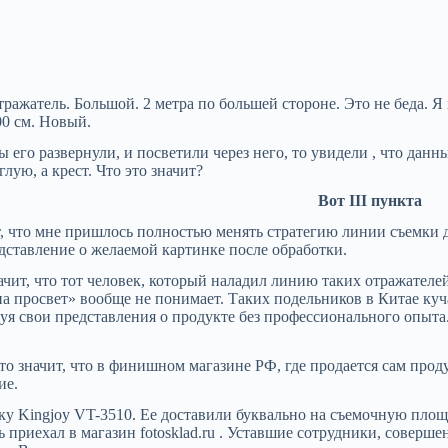
жатель. Большой. 2 метра по большей стороне. Это не беда. Я п
00 см. Новый.
ы его развернули, и посветили через него, то увидели , что да
глую, а крест. Что это значит?
Вот III пункта
, что мне пришлось полностью менять стратегию линии съемки дл
едставление о желаемой картинке после обработки.
начит, что тот человек, который наладил линию таких отражателе
на просвет» вообще не понимает. Таких подельников в Китае ку
зуя свои представления о продукте без профессионального опыта
то значит, что в финишном магазине РФ, где продается сам прод
ие.
вку Kingjoy VT-3510. Ее доставили буквально на съемочную площ
 приехал в магазин fotosklad.ru . Уставшие сотрудники, соверше