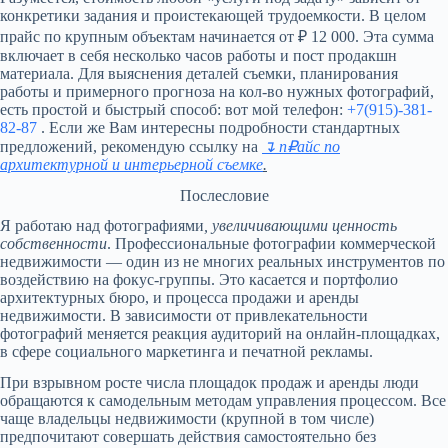
конкретики задания и проистекающей трудоемкости. В целом
прайс по крупным объектам начинается от ₽ 12 000. Эта сумма
включает в себя несколько часов работы и пост продакшн
материала. Для выяснения деталей съемки, планирования
работы и примерного прогноза на кол-во нужных фотографий,
есть простой и быстрый способ: вот мой телефон:
+7(915)-381-
82-87
. Если же Вам интересны подробности стандартных
предложений, рекомендую ссылку на
↴ п₽айс по
архитектурной и интерьерной съемке
.
Послесловие
Я работаю над фотографиями
, увеличивающими ценность
Офис МТС на Воронцовской: съемка в
собственности
. Профессиональные фотографии коммерческой
недвижимости — один из не многих реальных инструментов по
Таганском районе
воздействию на фокус-группы. Это касается и портфолио
архитектурных бюро, и процесса продажи и аренды
Офис МТС в сердце Таганки: знаковая локация.
недвижимости. В зависимости от привлекательности
Двадцать детализированных кадров презентуют
фотографий меняется реакция аудиторий на онлайн-площадках,
инновационное рабочее пространство компании...
в сфере социального маркетинга и печатной рекламы.
При взрывном росте числа площадок продаж и аренды люди
обращаются к самодельным методам управления процессом. Все
чаще владельцы недвижимости (крупной в том числе)
предпочитают совершать действия самостоятельно без